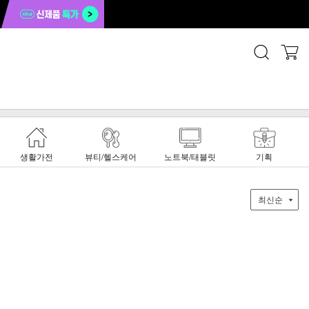
생활가전
뷰티/헬스케어
노트북/태블릿
기획