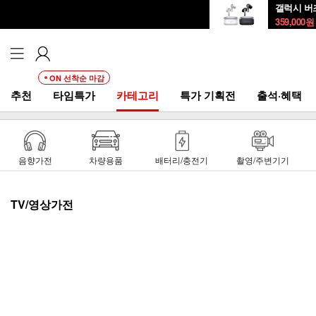
갤럭시 버즈
359,000
원
ON 선착순 마감
추천
타임특가
카테고리
특가 기획전
출석·혜택
음향가전
차량용품
배터리/충전기
촬영/주변기기
TV/영상가전