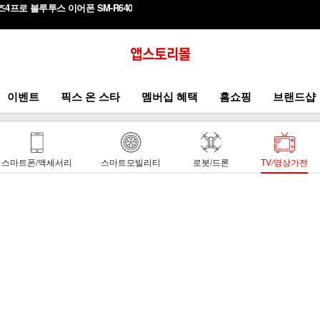
4프로 블루투스 이어폰 SM-R640
이벤트
픽스 온 스타
멤버십 혜택
홈쇼핑
브랜드샵
스마트폰/액세서리
스마트모빌리티
로봇/드론
TV/영상가전