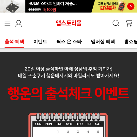
HUUM 스마트 인바디 체중계 SB-108B
9,100
원
39,800
원
출석·혜택
이벤트
픽스 온 스타
멤버십 혜택
홈쇼