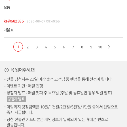
모름
ka@682385
2026-08-07 08:40:55
매불쇼
1
2
3
4
5
6
7
8
9
10