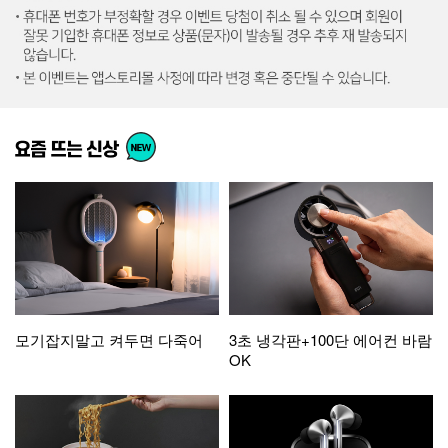
모기잡지말고 켜두면 다죽어
3초 냉각판+100단 에어컨 바람
OK