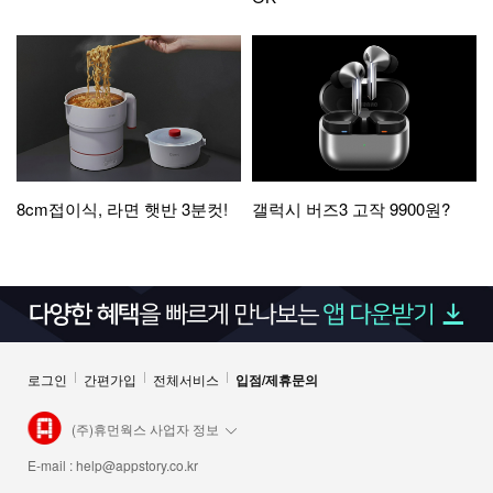
8cm접이식, 라면 햇반 3분컷!
갤럭시 버즈3 고작 9900원?
로그인
간편가입
전체서비스
입점/제휴문의
(주)휴먼웍스 사업자 정보
E-mail :
help@appstory.co.kr