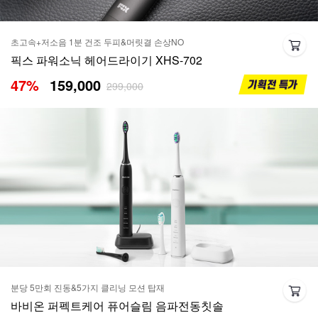
초고속+저소음 1분 건조 두피&머릿결 손상NO
픽스 파워소닉 헤어드라이기 XHS-702
47
%
159,000
299,000
분당 5만회 진동&5가지 클리닝 모션 탑재
바비온 퍼펙트케어 퓨어슬림 음파전동칫솔