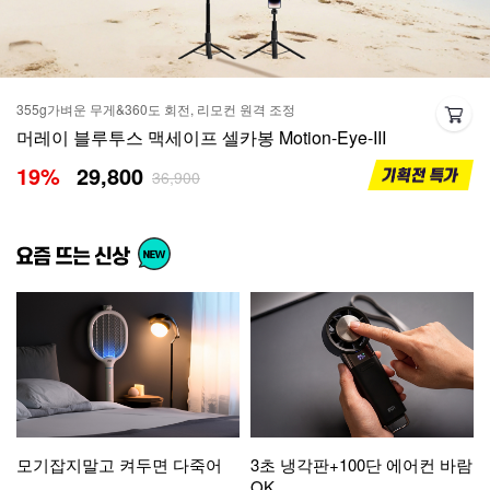
355g가벼운 무게&360도 회전, 리모컨 원격 조정
머레이 블루투스 맥세이프 셀카봉 Motion-Eye-III
19
%
29,800
36,900
모기잡지말고 켜두면 다죽어
3초 냉각판+100단 에어컨 바람
OK