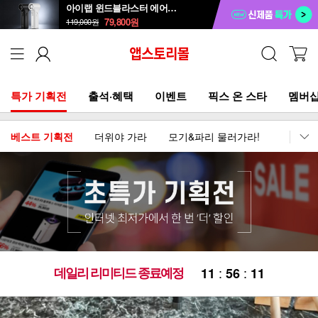
아이랩 윈드블라스터 에어건+청소기 iLAB-WBT
79,800
원
119,000
원
특가 기획전
출석·혜택
이벤트
픽스 온 스타
멤버십
베스트 기획전
더위야 가라
모기&파리 물러가라!
이어폰
데일리 리미티드 종료예정
:
:
1
1
5
6
0
9