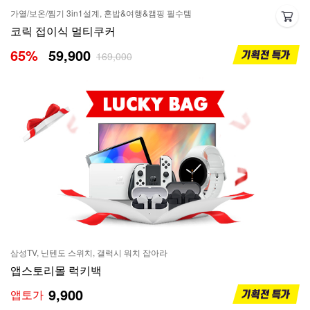
가열/보온/찜기 3in1설계, 혼밥&여행&캠핑 필수템
코릭 접이식 멀티쿠커
65
%
59,900
169,000
삼성TV, 닌텐도 스위치, 갤럭시 워치 잡아라
앱스토리몰 럭키백
9,900
앱토가