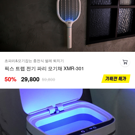
초파리&모기잡는 충전식 벌레 퇴치기
픽스 트랩 전기 파리 모기채 XMR-301
50
%
29,800
59,800