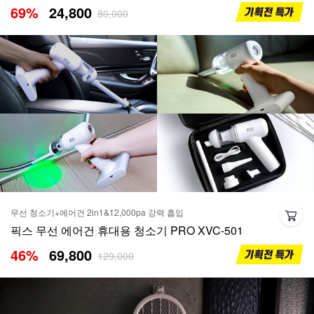
69
%
24,800
80,000
무선 청소기+에어건 2in1&12,000pa 강력 흡입
픽스 무선 에어건 휴대용 청소기 PRO XVC-501
46
%
69,800
129,000