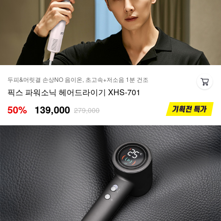
두피&머릿결 손상NO 음이온, 초고속+저소음 1분 건조
픽스 파워소닉 헤어드라이기 XHS-701
50
%
139,000
279,000