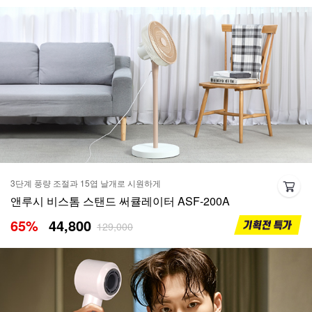
3단계 풍량 조절과 15엽 날개로 시원하게
앤루시 비스톰 스탠드 써큘레이터 ASF-200A
65
%
44,800
129,000