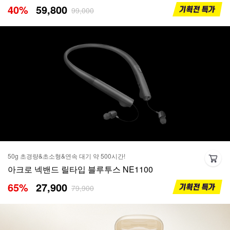
40
%
59,800
99,000
50g 초경량&초소형&연속 대기 약 500시간!
아크로 넥밴드 릴타입 블루투스 NE1100
65
%
27,900
79,900