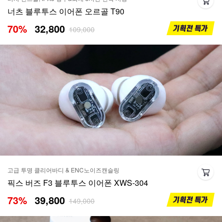
너츠 블루투스 이어폰 오르골 T90
70
%
32,800
109,000
고급 투명 클리어바디 & ENC노이즈캔슬링
픽스 버즈 F3 블루투스 이어폰 XWS-304
73
%
39,800
149,000