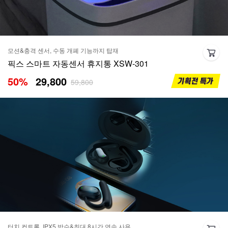
모션&충격 센서, 수동 개폐 기능까지 탑재
픽스 스마트 자동센서 휴지통 XSW-301
50
%
29,800
59,800
터치 컨트롤, IPX5 방수&최대 8시간 연속 사용