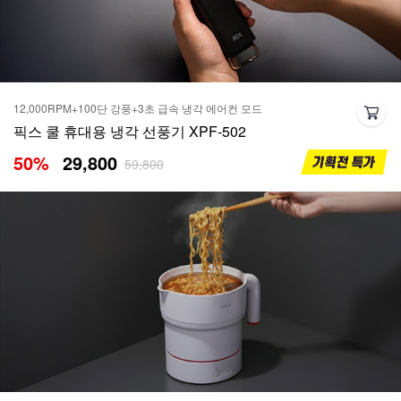
12,000RPM+100단 강풍+3초 급속 냉각 에어컨 모드
픽스 쿨 휴대용 냉각 선풍기 XPF-502
50
%
29,800
59,800