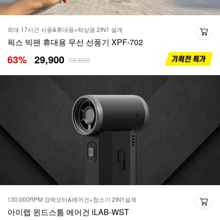
최대 17시간 사용&휴대용+탁상용 2IN1 설계
픽스 빅팬 휴대용 무선 선풍기 XPF-702
63
%
29,900
79,800
130,000RPM 강력모터&에어건+청소기 2IN1설계
아이랩 윈드스톰 에어건 iLAB-WST