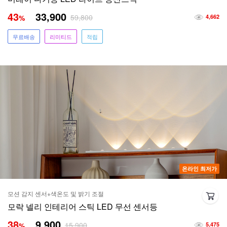
43
33,900
59,800
%
4,662
무료배송
리미티드
적립
온라인 최저가
모션 감지 센서+색온도 및 밝기 조절
모락 넬리 인테리어 스틱 LED 무선 센서등
38
9,900
15,900
%
5,475