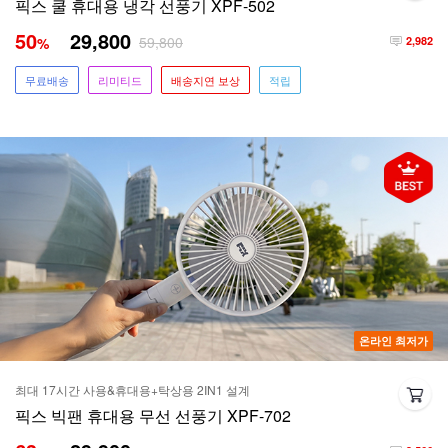
픽스 쿨 휴대용 냉각 선풍기 XPF-502
50
29,800
59,800
%
2,982
무료배송
리미티드
배송지연 보상
적립
온라인 최저가
최대 17시간 사용&휴대용+탁상용 2IN1 설계
픽스 빅팬 휴대용 무선 선풍기 XPF-702