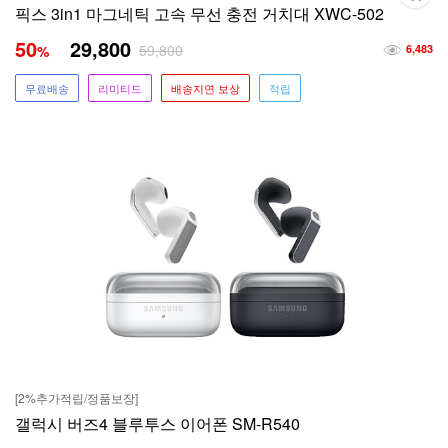
픽스 3in1 마그네틱 고속 무선 충전 거치대 XWC-502
50
29,800
59,800
%
6,483
무료배송
리미티드
배송지연 보상
적립
[2%추가적립/정품보장]
갤럭시 버즈4 블루투스 이어폰 SM-R540