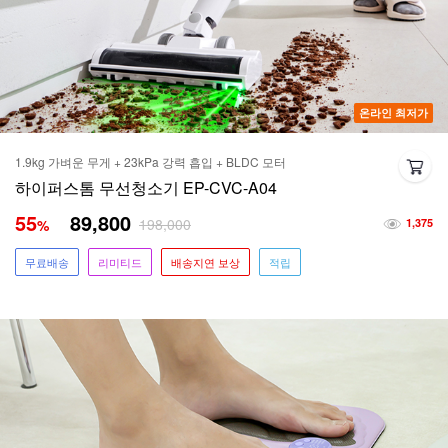
온라인 최저가
1.9kg 가벼운 무게 + 23kPa 강력 흡입 + BLDC 모터
하이퍼스톰 무선청소기 EP-CVC-A04
55
89,800
198,000
%
1,375
무료배송
리미티드
배송지연 보상
적립