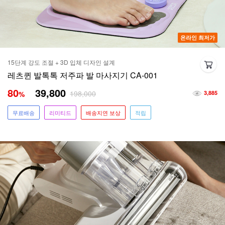
온라인 최저가
15단계 강도 조절 + 3D 입체 디자인 설계
레츠퀸 발톡톡 저주파 발 마사지기 CA-001
80
39,800
198,000
%
3,885
무료배송
리미티드
배송지연 보상
적립