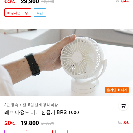
63
29,900
79,800
%
3,566
배송지연 보상
적립
온라인 최저가
3단 풍속 조절+5엽 날개 강력 바람
레브 다용도 미니 선풍기 BRS-1000
20
19,800
24,900
%
228