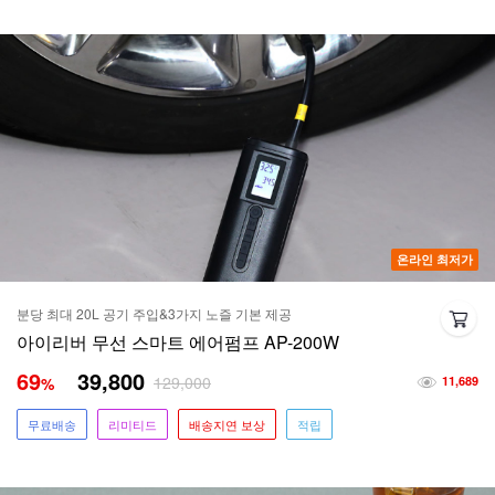
온라인 최저가
분당 최대 20L 공기 주입&3가지 노즐 기본 제공
아이리버 무선 스마트 에어펌프 AP-200W
69
39,800
129,000
%
11,689
무료배송
리미티드
배송지연 보상
적립