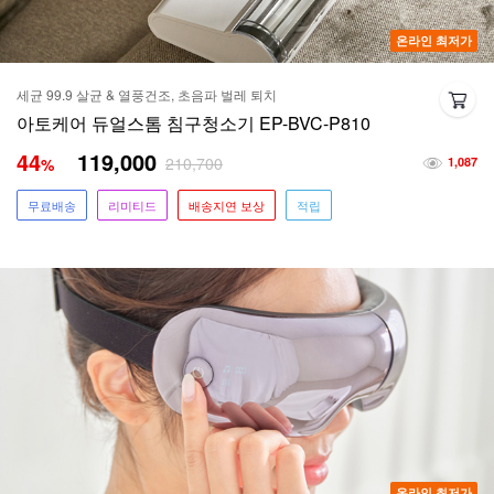
온라인 최저가
세균 99.9 살균 & 열풍건조, 초음파 벌레 퇴치
아토케어 듀얼스톰 침구청소기 EP-BVC-P810
44
119,000
210,700
%
1,087
무료배송
리미티드
배송지연 보상
적립
온라인 최저가