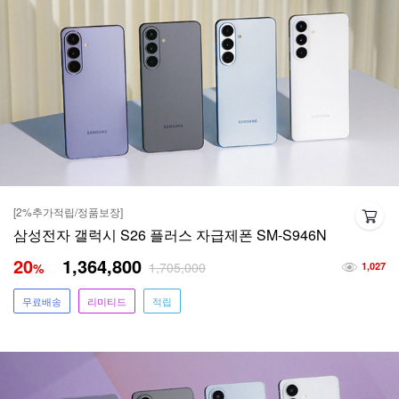
[2%추가적립/정품보장]
삼성전자 갤럭시 S26 플러스 자급제폰 SM-S946N
20
1,364,800
1,705,000
%
1,027
무료배송
리미티드
적립