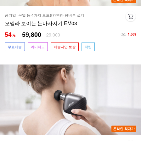
공기압+온열 등 4가지 모드&간편한 원버튼 설계
오엘라 보이는 눈마사지기 EM03
54
59,800
129,000
%
1,569
무료배송
리미티드
배송지연 보상
적립
온라인 최저가