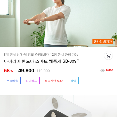
온라인 최저가
8개 센서 상/하체 정밀 측정&최대 12명 동시 관리 가능
아이리버 핸드바 스마트 체중계 SB-809P
58
49,800
119,000
%
6,886
무료배송
리미티드
배송지연 보상
적립