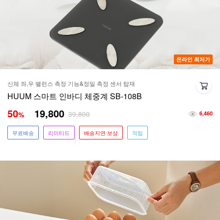
온라인 최저가
신체 좌,우 밸런스 측정 기능&정밀 측정 센서 탑재
HUUM 스마트 인바디 체중계 SB-108B
50
19,800
39,800
%
6,460
무료배송
리미티드
배송지연 보상
적립