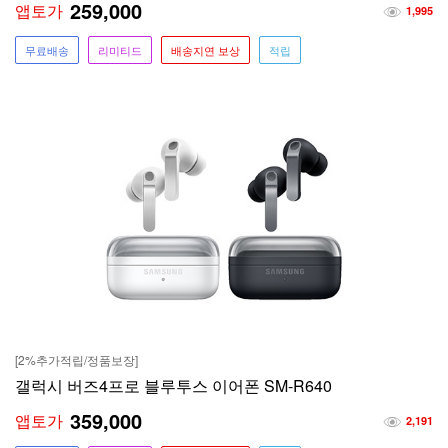
259,000
앱토가
1,995
무료배송
리미티드
배송지연 보상
적립
[2%추가적립/정품보장]
갤럭시 버즈4프로 블루투스 이어폰 SM-R640
359,000
앱토가
2,191