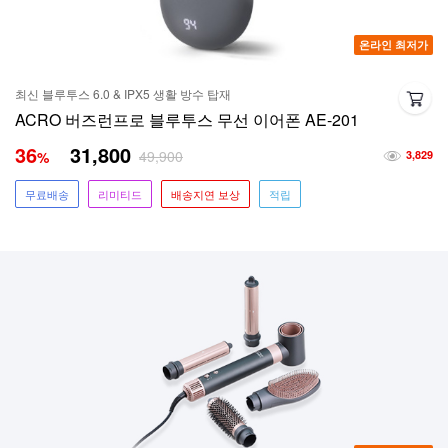
온라인 최저가
최신 블루투스 6.0 & IPX5 생활 방수 탑재
ACRO 버즈런프로 블루투스 무선 이어폰 AE-201
36
31,800
49,900
%
3,829
무료배송
리미티드
배송지연 보상
적립