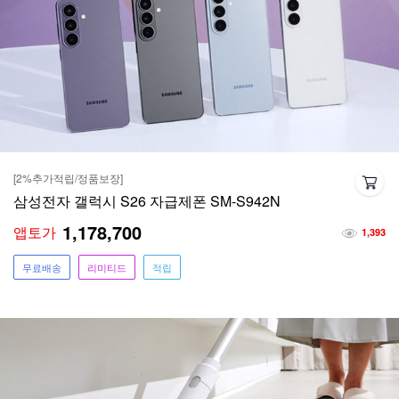
[2%추가적립/정품보장]
삼성전자 갤럭시 S26 자급제폰 SM-S942N
1,178,700
앱토가
1,393
무료배송
리미티드
적립