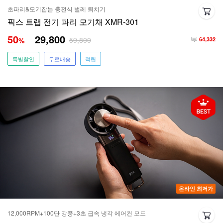
초파리&모기잡는 충전식 벌레 퇴치기
픽스 트랩 전기 파리 모기채 XMR-301
50
29,800
59,800
%
64,332
특별할인
무료배송
적립
온라인 최저가
12,000RPM+100단 강풍+3초 급속 냉각 에어컨 모드