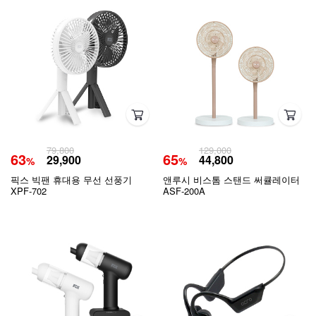
79,800
129,000
63
65
29,900
44,800
%
%
픽스 빅팬 휴대용 무선 선풍기
앤루시 비스톰 스탠드 써큘레이터
XPF-702
ASF-200A