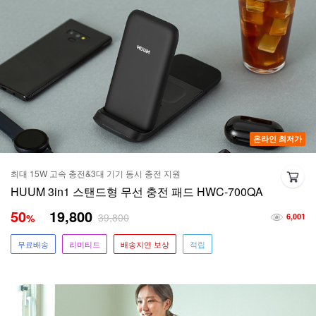
온라인 최저가
최대 15W 고속 충전&3대 기기 동시 충전 지원
HUUM 3in1 스탠드형 무선 충전 패드 HWC-700QA
50
19,800
39,800
%
6,001
무료배송
리미티드
배송지연 보상
적립