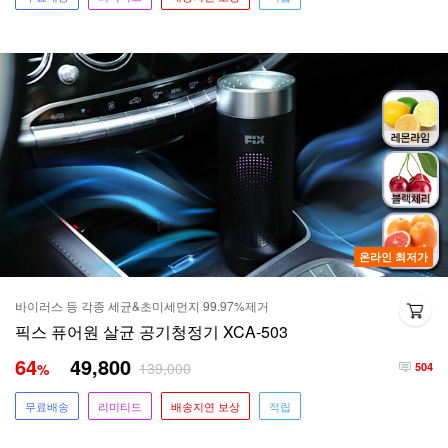
온라인 최저가
바이러스 등 각종 세균&초미세먼지 99.97%제거
픽스 퓨어원 살균 공기청정기 XCA-503
64
49,800
139,000
%
504
무료배송
리미티드
배송지연 보상
적립