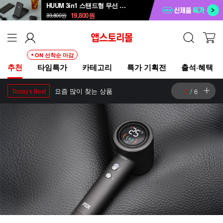
HUUM 3in1 스탠드형 무선 충전 패드 HWC-700QA
19,800
원
39,800
원
ON 선착순 마감
추천
타임특가
카테고리
특가 기획전
출석·혜택
요즘 많이 찾는 상품
4
/
6
Today's Best