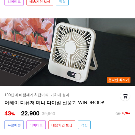
리미티드
배송지연 보상
적립
온라인 최저가
100단계 바람세기 & 접이식, 거치대 설계
머레이 디퓨저 미니 다이얼 선풍기 WINDBOOK
43
22,900
39,900
%
6,947
무료배송
리미티드
배송지연 보상
적립