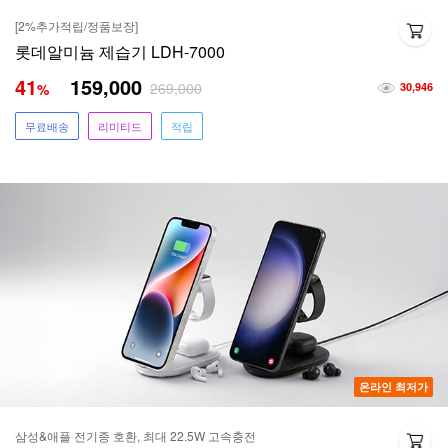
[2%추가적립/정품보장]
롯데알미늄 제습기 LDH-7000
41
159,000
269,000
%
30,946
무료배송
리미티드
적립
온라인 최저가
삼성&애플 전기종 호환, 최대 22.5W 고속충전