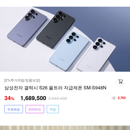
[2%추가적립/정품보장]
삼성전자 갤럭시 S26 울트라 자급제폰 SM-S948N
34
1,689,500
2,545,400
%
2,763
무료배송
리미티드
적립