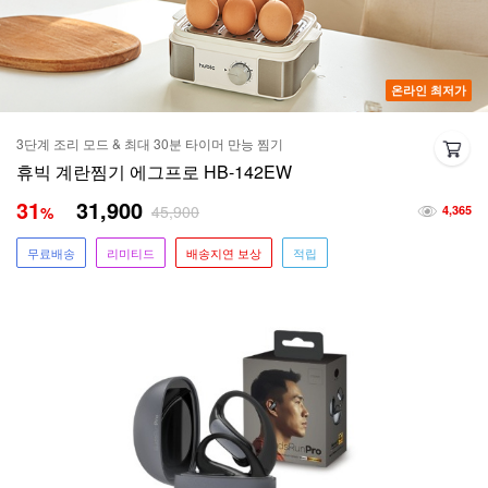
온라인 최저가
3단계 조리 모드 & 최대 30분 타이머 만능 찜기
휴빅 계란찜기 에그프로 HB-142EW
31
31,900
45,900
%
4,365
무료배송
리미티드
배송지연 보상
적립