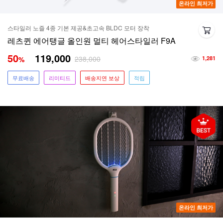
온라인 최저가
스타일러 노즐 4종 기본 제공&초고속 BLDC 모터 장착
레츠퀸 에어탱글 올인원 멀티 헤어스타일러 F9A
50
119,000
238,000
%
1,281
무료배송
리미티드
배송지연 보상
적립
온라인 최저가