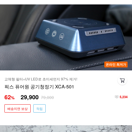
온라인 최저가
교체형 필터+UV LED로 초미세먼지 97% 제거!
픽스 퓨어원 공기청정기 XCA-501
62
29,900
79,000
%
5,234
배송지연 보상
적립