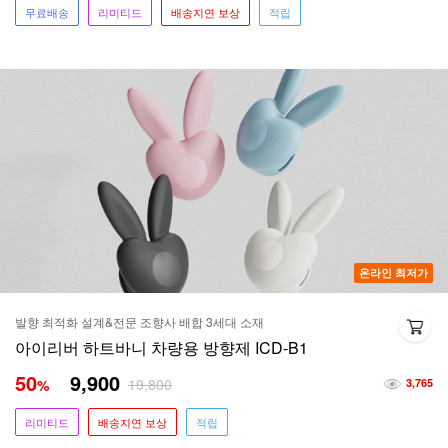
무료배송
리미티드
배송지연 보상
적립
온라인 최저가
발향 최적화 설계&전문 조향사 배합 3세대 소재
아이리버 하트바니 차량용 방향제 ICD-B1
50
9,900
19,800
%
3,765
리미티드
배송지연 보상
적립