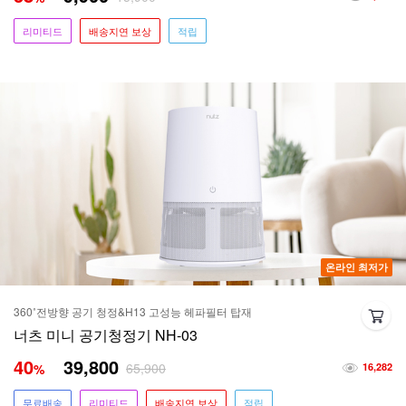
리미티드
배송지연 보상
적립
온라인 최저가
360˚전방향 공기 청정&H13 고성능 헤파필터 탑재
너츠 미니 공기청정기 NH-03
40
39,800
65,900
%
16,282
무료배송
리미티드
배송지연 보상
적립