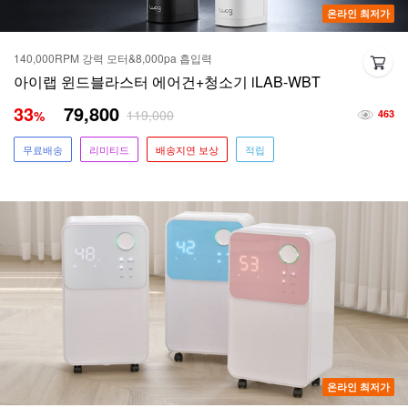
온라인 최저가
140,000RPM 강력 모터&8,000pa 흡입력
아이랩 윈드블라스터 에어건+청소기 iLAB-WBT
33
79,800
119,000
%
463
무료배송
리미티드
배송지연 보상
적립
온라인 최저가