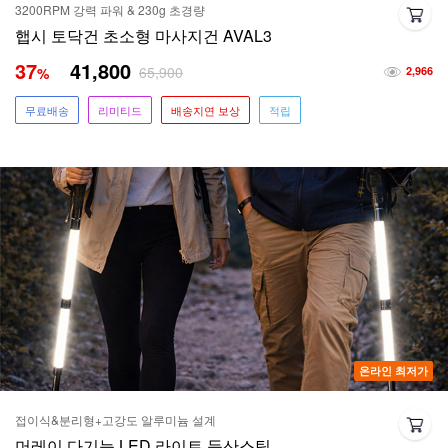
3200RPM 강력 파워 & 230g 초경량
햅시 토닥건 초소형 마사지건 AVAL3
37
41,800
65,900
%
2,966
무료배송
리미티드
배송지연 보상
적립
온라인 최저가
접이식&분리형+고강도 알루미늄 설계
머레이 다기능 LED 라이트 등산스틱