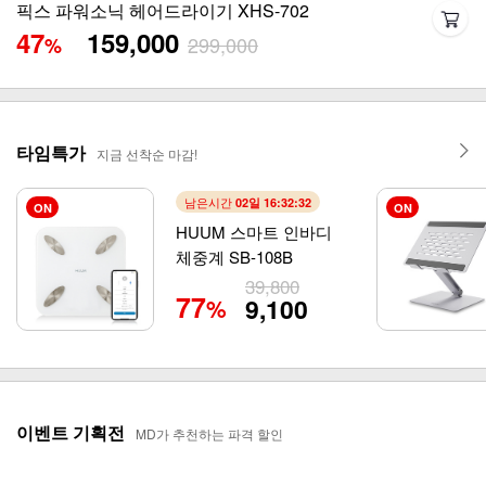
앱스토리몰 럭키백
9,900
앱토가
타임특가
지금 선착순 마감!
남은시간
02일 16:32:29
ON
ON
HUUM 스마트 인바디
체중계 SB-108B
39,800
77
9,100
%
이벤트 기획전
MD가 추천하는 파격 할인