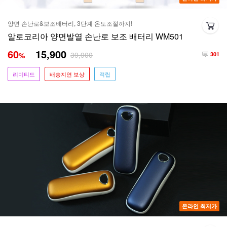
양면 손난로&보조배터리, 3단계 온도조절까지!
알로코리아 양면발열 손난로 보조 배터리 WM501
60
15,900
39,900
%
301
리미티드
배송지연 보상
적립
온라인 최저가