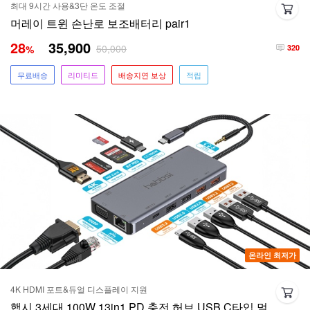
최대 9시간 사용&3단 온도 조절
머레이 트윈 손난로 보조배터리 pair1
28
35,900
50,000
%
320
무료배송
리미티드
배송지연 보상
적립
온라인 최저가
4K HDMI 포트&듀얼 디스플레이 지원
햅시 3세대 100W 13in1 PD 충전 허브 USB C타입 멀