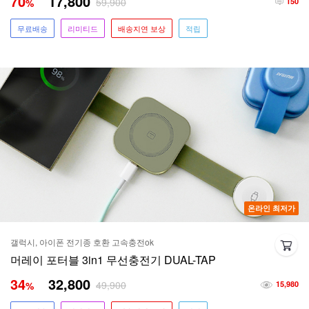
70
17,800
59,900
%
150
무료배송
리미티드
배송지연 보상
적립
온라인 최저가
갤럭시, 아이폰 전기종 호환 고속충전ok
머레이 포터블 3in1 무선충전기 DUAL-TAP
34
32,800
49,900
%
15,980