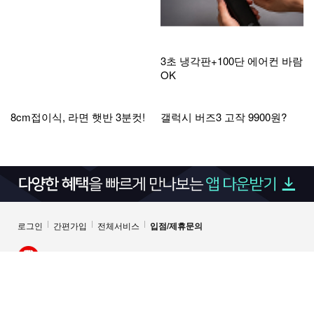
모기잡지말고 켜두면 다죽어
3초 냉각판+100단 에어컨 바람
OK
8cm접이식, 라면 햇반 3분컷!
갤럭시 버즈3 고작 9900원?