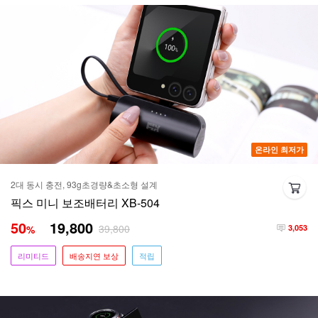
온라인 최저가
2대 동시 충전, 93g초경량&초소형 설계
픽스 미니 보조배터리 XB-504
50
19,800
39,800
%
3,053
리미티드
배송지연 보상
적립