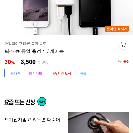
온라인 최저가
안정적이고 빠른 충전 속도!
픽스 큐 듀얼 충전기 / 케이블
30
3,500
5,000
%
608
무료배송
리미티드
배송지연 보상
적립