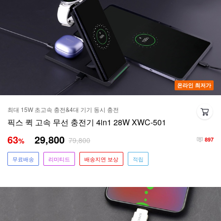
온라인 최저가
최대 15W 초고속 충전&4대 기기 동시 충전
픽스 퀵 고속 무선 충전기 4in1 28W XWC-501
63
29,800
79,800
%
897
무료배송
리미티드
배송지연 보상
적립