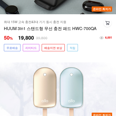
온라인 최저가
최대 15W 고속 충전&3대 기기 동시 충전 지원
HUUM 3in1 스탠드형 무선 충전 패드 HWC-700QA
50
19,800
39,800
%
6,001
무료배송
리미티드
배송지연 보상
적립
온라인 최저가