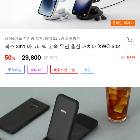
온라인 최저가
삼성&애플 전기종 호환, 최대 22.5W 고속충전
픽스 3in1 마그네틱 고속 무선 충전 거치대 XWC-502
50
29,800
59,800
%
6,479
무료배송
리미티드
배송지연 보상
적립