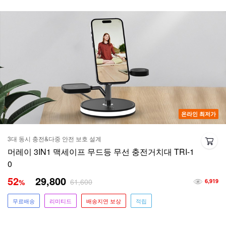
온라인 최저가
3대 동시 충전&다중 안전 보호 설계
머레이 3IN1 맥세이프 무드등 무선 충전거치대 TRI-1
0
52
29,800
61,600
%
6,919
무료배송
리미티드
배송지연 보상
적립