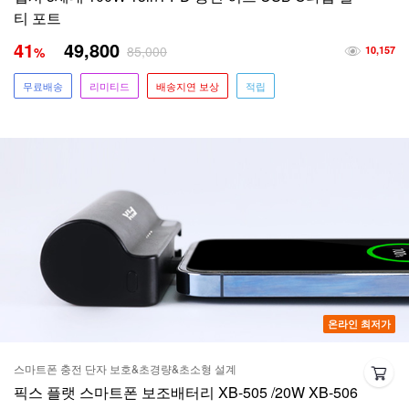
티 포트
41
49,800
85,000
%
10,157
무료배송
리미티드
배송지연 보상
적립
온라인 최저가
스마트폰 충전 단자 보호&초경량&초소형 설계
픽스 플랫 스마트폰 보조배터리 XB-505 /20W XB-506