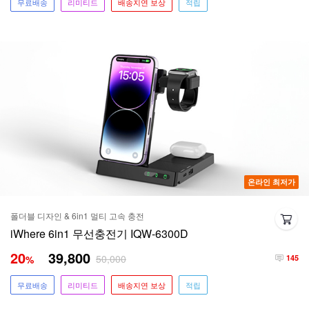
무료배송
리미티드
배송지연 보상
적립
온라인 최저가
폴더블 디자인 & 6in1 멀티 고속 충전
iWhere 6in1 무선충전기 IQW-6300D
20
39,800
50,000
%
145
무료배송
리미티드
배송지연 보상
적립