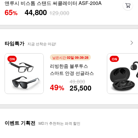
아이랩 윈드블라스터 에어건+청소기 iLAB-WBT
33
79,800
119,000
%
타임특가
지금 선착순 마감!
남은시간
02일 09:39:26
ON
ON
리빙한줌 블루투스
스마트 안경 선글라스
49,800
49
25,500
%
이벤트 기획전
MD가 추천하는 파격 할인