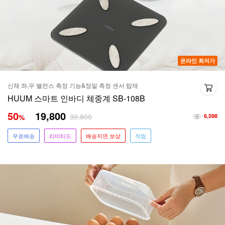
온라인 최저가
신체 좌,우 밸런스 측정 기능&정밀 측정 센서 탑재
HUUM 스마트 인바디 체중계 SB-108B
50
19,800
39,800
%
6,598
무료배송
리미티드
배송지연 보상
적립