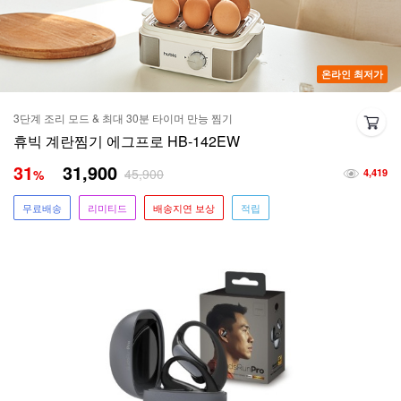
온라인 최저가
3단계 조리 모드 & 최대 30분 타이머 만능 찜기
휴빅 계란찜기 에그프로 HB-142EW
31
31,900
45,900
%
4,419
무료배송
리미티드
배송지연 보상
적립