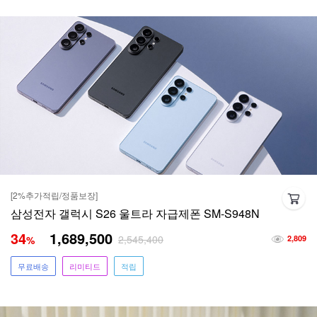
[2%추가적립/정품보장]
삼성전자 갤럭시 S26 울트라 자급제폰 SM-S948N
34
1,689,500
2,545,400
%
2,809
무료배송
리미티드
적립