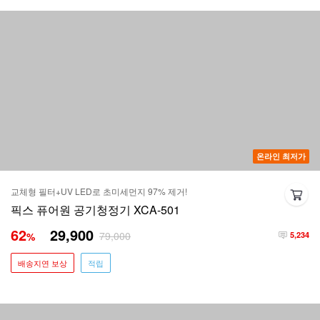
온라인 최저가
교체형 필터+UV LED로 초미세먼지 97% 제거!
픽스 퓨어원 공기청정기 XCA-501
62
29,900
79,000
%
5,234
배송지연 보상
적립