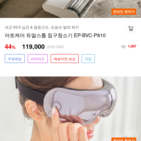
온라인 최저가
세균 99.9 살균 & 열풍건조, 초음파 벌레 퇴치
아토케어 듀얼스톰 침구청소기 EP-BVC-P810
44
119,000
210,700
%
1,097
무료배송
리미티드
배송지연 보상
적립
온라인 최저가