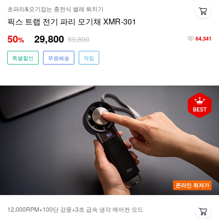
초파리&모기잡는 충전식 벌레 퇴치기
픽스 트랩 전기 파리 모기채 XMR-301
50
29,800
59,800
%
64,341
특별할인
무료배송
적립
온라인 최저가
12,000RPM+100단 강풍+3초 급속 냉각 에어컨 모드