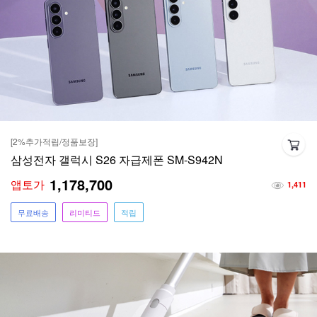
[2%추가적립/정품보장]
삼성전자 갤럭시 S26 자급제폰 SM-S942N
1,178,700
앱토가
1,411
무료배송
리미티드
적립