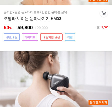
공기압+온열 등 4가지 모드&간편한 원버튼 설계
오엘라 보이는 눈마사지기 EM03
54
59,800
129,000
%
1,585
무료배송
리미티드
배송지연 보상
적립
온라인 최저가