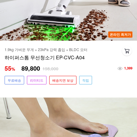
온라인 최저가
1.9kg 가벼운 무게 + 23kPa 강력 흡입 + BLDC 모터
하이퍼스톰 무선청소기 EP-CVC-A04
55
89,800
198,000
%
1,399
무료배송
리미티드
배송지연 보상
적립