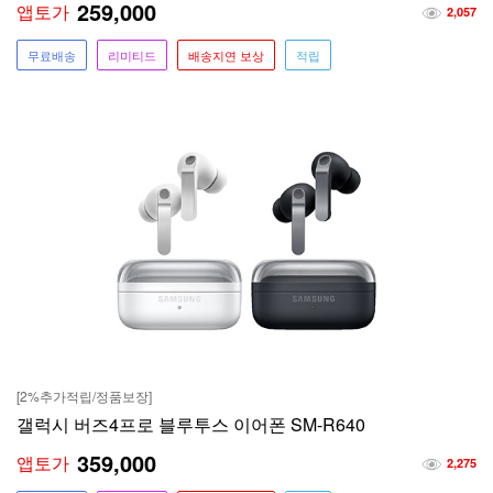
259,000
앱토가
2,057
무료배송
리미티드
배송지연 보상
적립
[2%추가적립/정품보장]
갤럭시 버즈4프로 블루투스 이어폰 SM-R640
359,000
앱토가
2,275