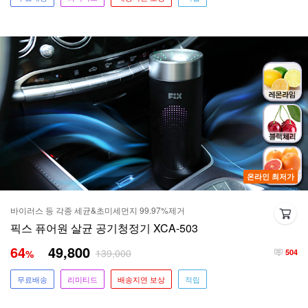
온라인 최저가
바이러스 등 각종 세균&초미세먼지 99.97%제거
픽스 퓨어원 살균 공기청정기 XCA-503
64
49,800
139,000
%
504
무료배송
리미티드
배송지연 보상
적립