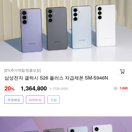
[2%추가적립/정품보장]
삼성전자 갤럭시 S26 플러스 자급제폰 SM-S946N
20
1,364,800
1,705,000
%
1,043
무료배송
리미티드
적립