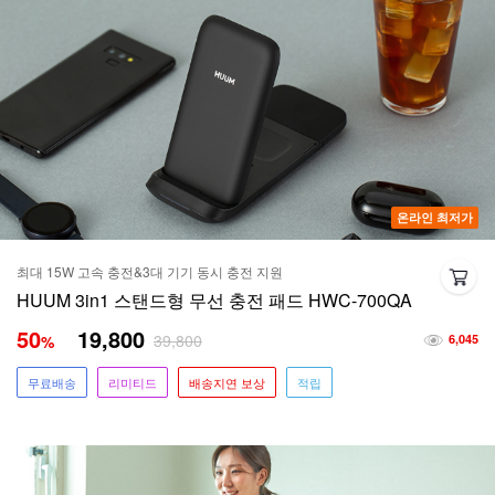
온라인 최저가
최대 15W 고속 충전&3대 기기 동시 충전 지원
HUUM 3in1 스탠드형 무선 충전 패드 HWC-700QA
50
19,800
39,800
%
6,045
무료배송
리미티드
배송지연 보상
적립