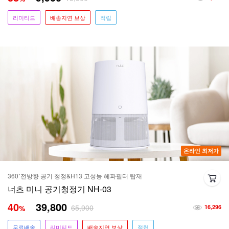
리미티드
배송지연 보상
적립
온라인 최저가
360˚전방향 공기 청정&H13 고성능 헤파필터 탑재
너츠 미니 공기청정기 NH-03
40
39,800
65,900
%
16,296
무료배송
리미티드
배송지연 보상
적립