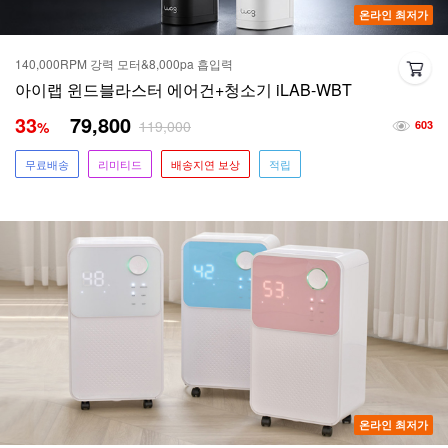
온라인 최저가
140,000RPM 강력 모터&8,000pa 흡입력
아이랩 윈드블라스터 에어건+청소기 iLAB-WBT
33
79,800
119,000
%
603
무료배송
리미티드
배송지연 보상
적립
온라인 최저가