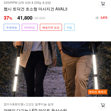
3200RPM 강력 파워 & 230g 초경량
햅시 토닥건 초소형 마사지건 AVAL3
37
41,800
65,900
%
2,972
무료배송
리미티드
배송지연 보상
적립
온라인 최저가
접이식&분리형+고강도 알루미늄 설계
머레이 다기능 LED 라이트 등산스틱