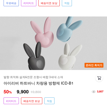
무료배송
리미티드
배송지연 보상
적립
온라인 최저가
발향 최적화 설계&전문 조향사 배합 3세대 소재
아이리버 하트바니 차량용 방향제 ICD-B1
50
9,900
19,800
%
3,807
리미티드
배송지연 보상
적립