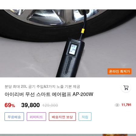
온라인 최저가
분당 최대 20L 공기 주입&3가지 노즐 기본 제공
아이리버 무선 스마트 에어펌프 AP-200W
69
39,800
129,000
%
11,791
무료배송
리미티드
배송지연 보상
적립