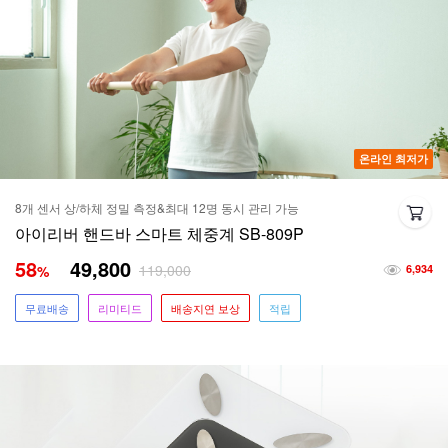
온라인 최저가
8개 센서 상/하체 정밀 측정&최대 12명 동시 관리 가능
아이리버 핸드바 스마트 체중계 SB-809P
58
49,800
119,000
%
6,934
무료배송
리미티드
배송지연 보상
적립