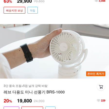
63
29,900
79,800
%
3,568
배송지연 보상
적립
온라인 최저가
3단 풍속 조절+5엽 날개 강력 바람
레브 다용도 미니 선풍기 BRS-1000
20
19,800
24,900
%
229