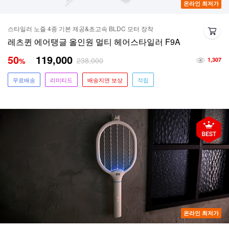
온라인 최저가
스타일러 노즐 4종 기본 제공&초고속 BLDC 모터 장착
레츠퀸 에어탱글 올인원 멀티 헤어스타일러 F9A
50
119,000
238,000
%
1,307
무료배송
리미티드
배송지연 보상
적립
온라인 최저가