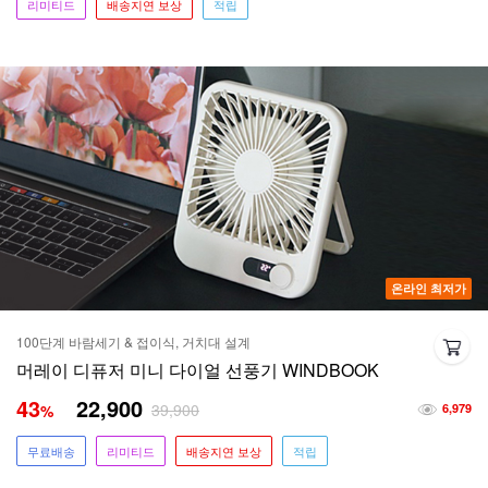
리미티드
배송지연 보상
적립
온라인 최저가
100단계 바람세기 & 접이식, 거치대 설계
머레이 디퓨저 미니 다이얼 선풍기 WINDBOOK
43
22,900
39,900
%
6,979
무료배송
리미티드
배송지연 보상
적립