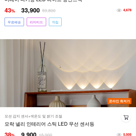
43
33,900
59,800
%
4,678
무료배송
리미티드
적립
온라인 최저가
모션 감지 센서+색온도 및 밝기 조절
모락 넬리 인테리어 스틱 LED 무선 센서등
38
9,900
15,900
%
5,505