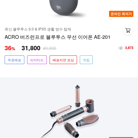
온라인 최저가
최신 블루투스 6.0 & IPX5 생활 방수 탑재
ACRO 버즈런프로 블루투스 무선 이어폰 AE-201
36
31,800
49,900
%
3,873
무료배송
리미티드
배송지연 보상
적립