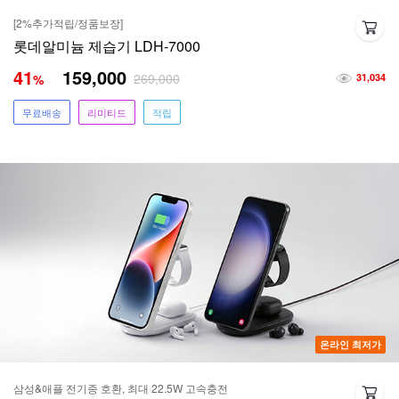
[2%추가적립/정품보장]
롯데알미늄 제습기 LDH-7000
41
159,000
269,000
%
31,034
무료배송
리미티드
적립
온라인 최저가
삼성&애플 전기종 호환, 최대 22.5W 고속충전