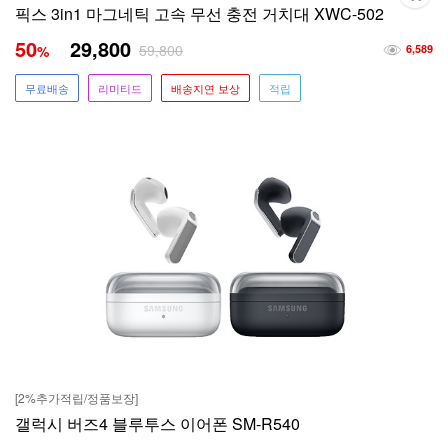
픽스 3in1 마그네틱 고속 무선 충전 거치대 XWC-502
50
29,800
59,800
%
6,589
무료배송
리미티드
배송지연 보상
적립
[2%추가적립/정품보장]
갤럭시 버즈4 블루투스 이어폰 SM-R540