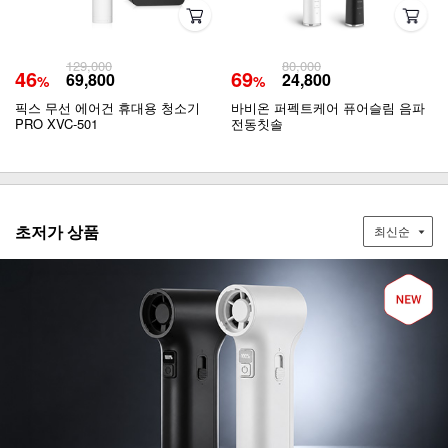
129,000
80,000
46
69
69,800
24,800
%
%
픽스 무선 에어건 휴대용 청소기
바비온 퍼펙트케어 퓨어슬림 음파
PRO XVC-501
전동칫솔
초저가 상품