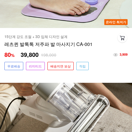
온라인 최저가
15단계 강도 조절 + 3D 입체 디자인 설계
레츠퀸 발톡톡 저주파 발 마사지기 CA-001
80
39,800
198,000
%
3,909
무료배송
리미티드
배송지연 보상
적립