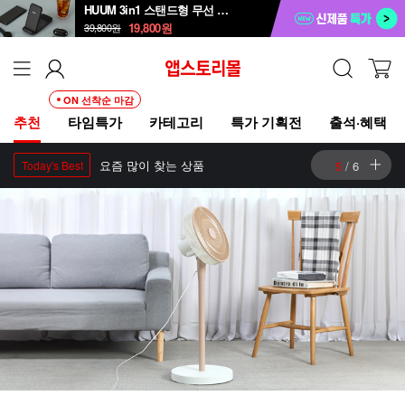
HUUM 3in1 스탠드형 무선 충전 패드 HWC-700QA
19,800
원
39,800
원
ON 선착순 마감
추천
타임특가
카테고리
특가 기획전
출석·혜택
따끈따끈한 신상품
6
/
6
New Arrivals