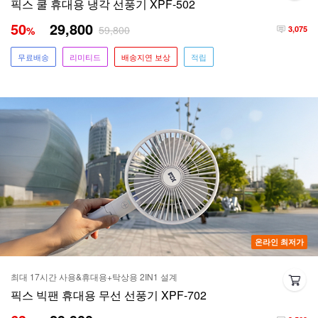
픽스 쿨 휴대용 냉각 선풍기 XPF-502
50
29,800
59,800
%
3,075
무료배송
리미티드
배송지연 보상
적립
온라인 최저가
최대 17시간 사용&휴대용+탁상용 2IN1 설계
픽스 빅팬 휴대용 무선 선풍기 XPF-702