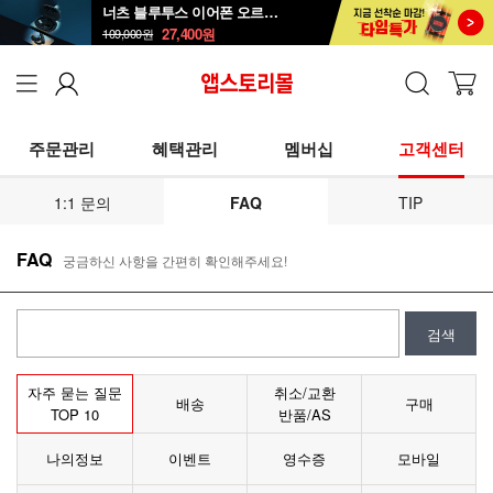
너츠 블루투스 이어폰 오르골 T90
27,400
원
109,000
원
주문관리
혜택관리
멤버십
고객센터
1:1 문의
FAQ
TIP
FAQ
궁금하신 사항을 간편히 확인해주세요!
자주 묻는 질문
취소/교환
배송
구매
TOP 10
반품/AS
나의정보
이벤트
영수증
모바일