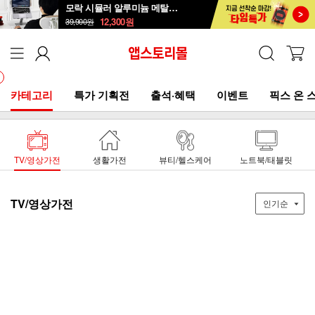
모락 시뮬러 알루미늄 메탈 접이식 노트북 거치대S
12,300
원
39,900
원
카테고리
특가 기획전
출석·혜택
이벤트
픽스 온 
TV/영상가전
생활가전
뷰티/헬스케어
노트북/태블릿
TV/영상가전