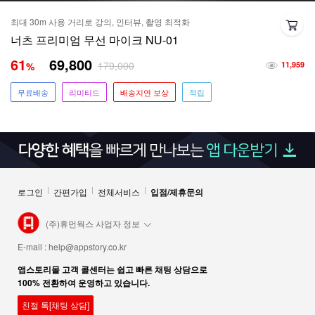
최대 30m 사용 거리로 강의, 인터뷰, 촬영 최적화
너츠 프리미엄 무선 마이크 NU-01
61
69,800
179,000
%
11,959
무료배송
리미티드
배송지연 보상
적립
로그인
간편가입
전체서비스
입점/제휴문의
(주)휴먼웍스 사업자 정보
E-mail :
help@appstory.co.kr
앱스토리몰 고객 콜센터는 쉽고 빠른 채팅 상담으로
100% 전환하여 운영하고 있습니다.
친절 톡[채팅 상담]