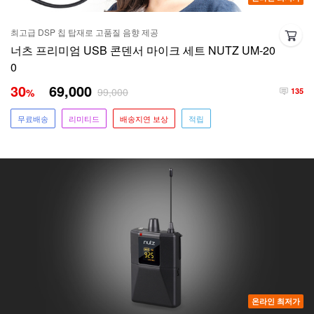
최고급 DSP 칩 탑재로 고품질 음향 제공
너츠 프리미엄 USB 콘덴서 마이크 세트 NUTZ UM-20
0
30
69,000
99,000
%
135
무료배송
리미티드
배송지연 보상
적립
온라인 최저가