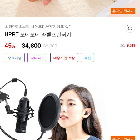
온라인 최저가
초경량&초소형 사이즈&반영구 잉크 설계
HPRT 모에모에 라벨프린터기
45
34,800
62,900
%
9,319
무료배송
리미티드
배송지연 보상
적립
온라인 최저가