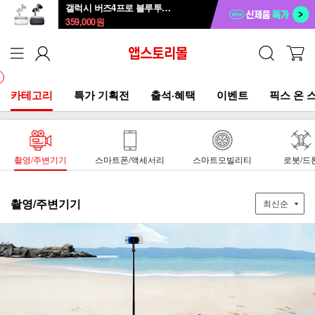
갤럭시 버즈4프로 블루투스 이어폰 SM-R640
359,000
원
카테고리
특가 기획전
출석·혜택
이벤트
픽스 온 
촬영/주변기기
스마트폰/액세서리
스마트모빌리티
로봇/드
촬영/주변기기