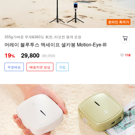
온라인 최저가
355g가벼운 무게&360도 회전, 리모컨 원격 조정
머레이 블루투스 맥세이프 셀카봉 Motion-Eye-III
19
29,800
36,900
%
118
무료배송
배송지연 보상
적립