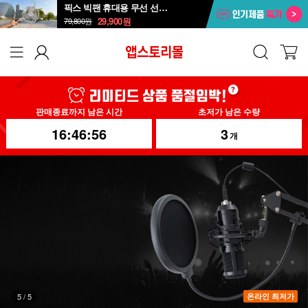
픽스 빅팬 휴대용 무선 선풍기 XPF-702
29,900
원
79,800
원
판매종료까지 남은 시간
초저가 남은 수량
16:46:54
3
개
1
/
5
온라인 최저가