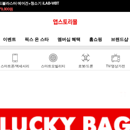
드블라스터 에어건+청소기 iLAB-WBT
79,800
원
이벤트
픽스 온 스타
멤버십 혜택
홈쇼핑
브랜드샵
스마트폰/액세서리
스마트모빌리티
로봇/드론
TV/영상가전