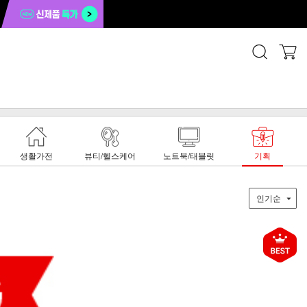
생활가전
뷰티/헬스케어
노트북/태블릿
기획