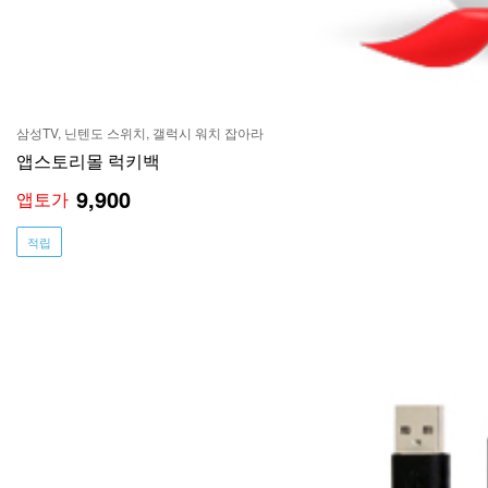
삼성TV, 닌텐도 스위치, 갤럭시 워치 잡아라
앱스토리몰 럭키백
9,900
앱토가
적립