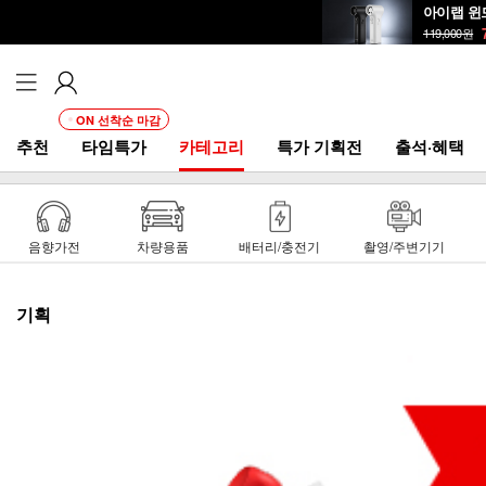
아이랩 윈
119,000
원
ON 선착순 마감
추천
타임특가
카테고리
특가 기획전
출석·혜택
음향가전
차량용품
배터리/충전기
촬영/주변기기
기획