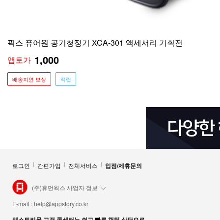
픽스 퓨어원 공기청정기 XCA-301 액세서리 기획전
1,000
앱토가
배송지연 보상
적립
로그인
간편가입
전체서비스
입점/제휴문의
(주)휴먼웍스 사업자 정보
E-mail :
help@appstory.co.kr
앱스토리몰 고객 콜센터는 쉽고 빠른 채팅 상담으로