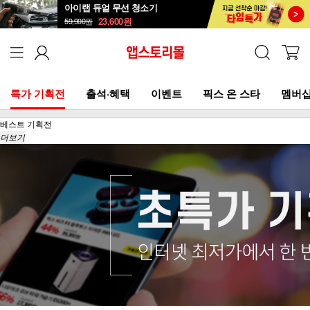
아이랩 듀얼 무선 청소기
23,600
원
59,900
원
특가 기획전
출석·혜택
이벤트
픽스 온 스타
멤버십
베스트 기획전
더보기