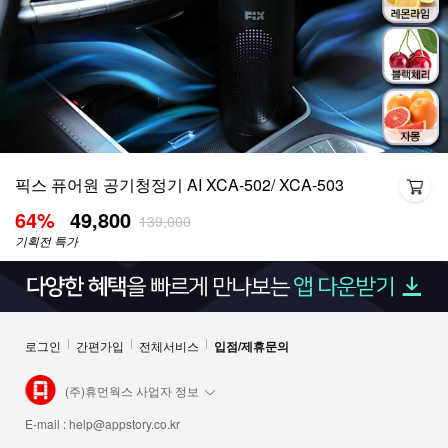
픽스 퓨어원 공기청정기 AI XCA-502/ XCA-503
64
%
49,800
139,000
기획전 특가
로그인
간편가입
전체서비스
입점/제휴문의
(주)휴먼웍스 사업자 정보
E-mail :
help@appstory.co.kr