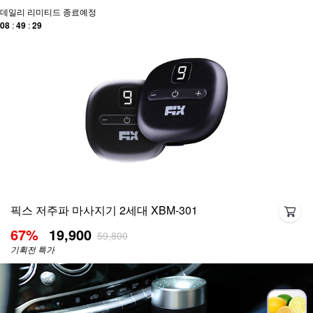
데일리 리미티드 종료예정
0
8
:
4
9
:
2
9
픽스 저주파 마사지기 2세대 XBM-301
67
%
19,900
59,800
기획전 특가