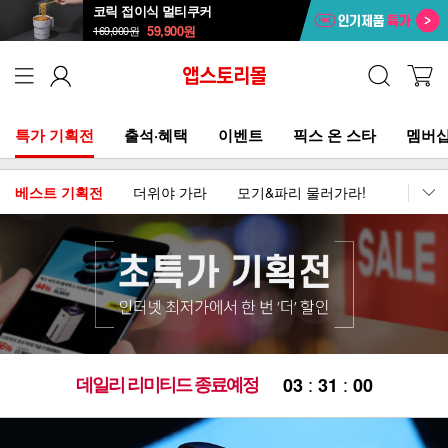
코릭 접이식 멀티쿠커
59,900
원
169,000
원
특가 기획전
출석·혜택
이벤트
픽스 온 스타
멤버십
베스트 기획전
더위야 가라
모기&파리 물러가라!
이어폰
데일리 리미티드 종료예정
:
:
0
3
3
1
0
0