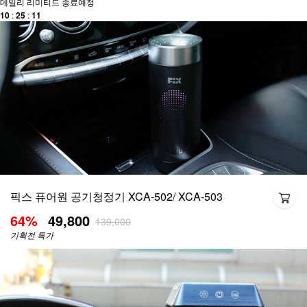
데일리 리미티드 종료예정
1
0
:
2
5
:
1
1
픽스 퓨어원 공기청정기 XCA-502/ XCA-503
64
%
49,800
139,000
기획전 특가