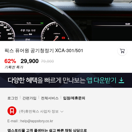
픽스 퓨어원 공기청정기 XCA-301/501
62
%
29,900
79,000
기획전 특가
로그인
간편가입
전체서비스
입점/제휴문의
(주)휴먼웍스 사업자 정보
E-mail :
help@appstory.co.kr
앱스토리몰 고객 콜센터는 쉽고 빠른 채팅 상담으로