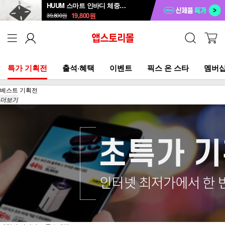
HUUM 스마트 인바디 체중계 SB-108B
19,800
원
39,800
원
특가 기획전
출석·혜택
이벤트
픽스 온 스타
멤버십
베스트 기획전
더보기