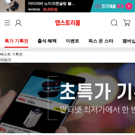
아이리버 노이즈캔슬링 블루투스 무선이어폰 ITW-ANC4
34,800
원
49,900
원
특가 기획전
출석·혜택
이벤트
픽스 온 스타
멤버십
베스트 기획전
더보기