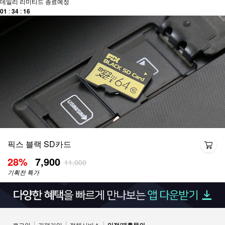
데일리 리미티드 종료예정
0
1
:
3
4
:
1
6
픽스 블랙 SD카드
28
%
7,900
11,000
기획전 특가
로그인
간편가입
전체서비스
입점/제휴문의