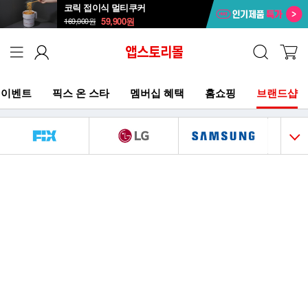
코릭 접이식 멀티쿠커
59,900
원
169,000
원
이벤트
픽스 온 스타
멤버십 혜택
홈쇼핑
브랜드샵