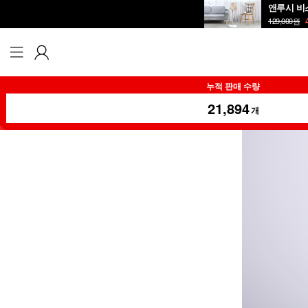
앤루시 비스
129,000
원
누적 판매 수량
21,894
개