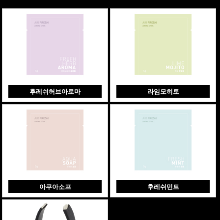
후레쉬허브아로마
라임모히토
아쿠아소프
후레쉬민트