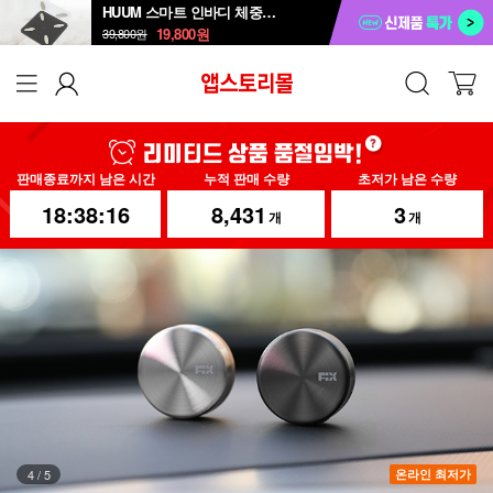
HUUM 스마트 인바디 체중계 SB-108B
19,800
원
39,800
원
판매종료까지 남은 시간
누적 판매 수량
초저가 남은 수량
18:38:13
8,431
3
개
개
5
/
5
온라인 최저가