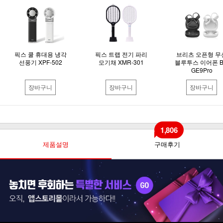
픽스 쿨 휴대용 냉각
픽스 트랩 전기 파리
브리츠 오픈형 무
선풍기 XPF-502
모기채 XMR-301
블루투스 이어폰 B
GE9Pro
장바구니
장바구니
장바구니
1,806
제품설명
구매후기