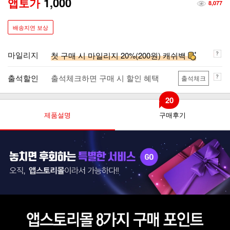
1,000
앱토가
8,077
배송지연 보상
마일리지
첫 구매 시 마일리지 20%(200원) 캐쉬백
출석할인
출석체크하면 구매 시 할인 혜택
출석체크
20
제품설명
구매후기