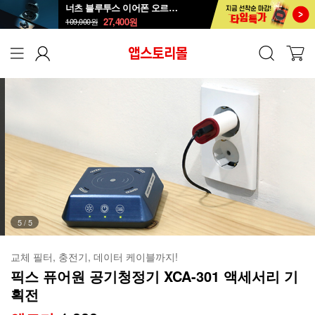
너츠 블루투스 이어폰 오르골 T90
27,400
원
109,000
원
1
/
5
교체 필터, 충전기, 데이터 케이블까지!
픽스 퓨어원 공기청정기 XCA-301 액세서리 기
획전