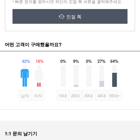
빠른 문의를 원하시면 하단의 친절 톡 버튼을 클릭해주세요.
친절 톡
어떤 고객이 구매했을까요?
82
%
18
%
0
%
9
%
0
%
27
%
64
%
남자
여자
10대
20대
30대
40대
50대~
1:1 문의 남기기