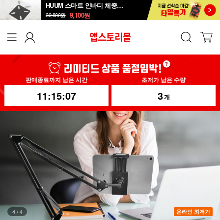
HUUM 스마트 인바디 체중계 SB-108B
9,100
원
39,800
원
판매종료까지 남은 시간
초저가 남은 수량
11:15:05
3
개
4
/
4
온라인 최저가