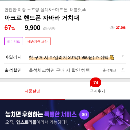
안전한 이중 스프링 설계&스마트폰, 태블릿ok
아크로 핸드폰 자바라 거치대
67
9,900
29,900
%
27,208
리미티드
배송지연 보상
마일리지
첫 구매 시 마일리지 20%(1,980원) 캐쉬백
출석할인
출석체크하면 구매 시 할인 혜택
출석체크
74
제품설명
구매후기