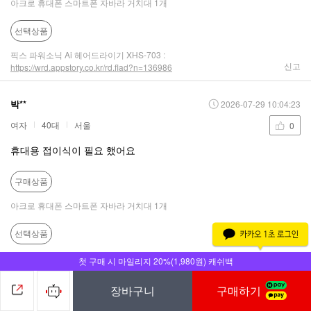
아크로 휴대폰 스마트폰 자바라 거치대 1개
선택상품
픽스 파워소닉 Ai 헤어드라이기 XHS-703 :
신고
https://wrd.appstory.co.kr/rd.flad?n=136986
박**
2026-07-29 10:04:23
여자
40대
서울
0
휴대용 접이식이 필요 했어요
구매상품
아크로 휴대폰 스마트폰 자바라 거치대 1개
선택상품
픽스 트랩 전기 파리 모기채 XMR-301 :
첫 구매 시 마일리지 20%(1,980원) 캐쉬백
신고
https://wrd.appstory.co.kr/rd.flad?n=136988
장바구니
구매하기