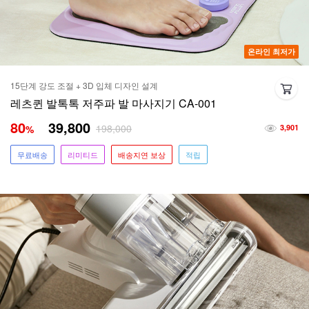
온라인 최저가
15단계 강도 조절 + 3D 입체 디자인 설계
레츠퀸 발톡톡 저주파 발 마사지기 CA-001
80
39,800
198,000
%
3,901
무료배송
리미티드
배송지연 보상
적립