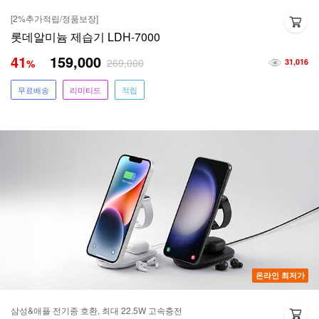
[2%추가적립/정품보장]
롯데알미늄 제습기 LDH-7000
41
159,000
269,000
%
31,016
무료배송
리미티드
적립
온라인 최저가
삼성&애플 전기종 호환, 최대 22.5W 고속충전