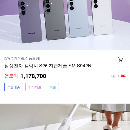
[2%추가적립/정품보장]
삼성전자 갤럭시 S26 자급제폰 SM-S942N
1,178,700
앱토가
1,403
무료배송
리미티드
적립