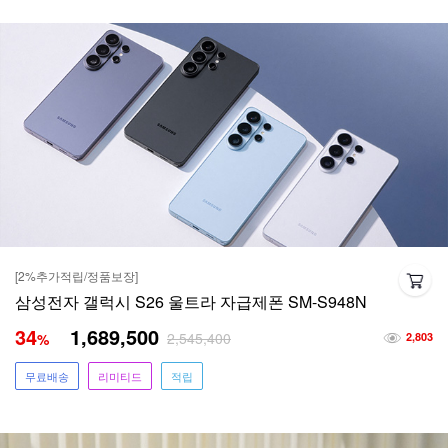
[2%추가적립/정품보장]
삼성전자 갤럭시 S26 울트라 자급제폰 SM-S948N
34
1,689,500
2,545,400
%
2,803
무료배송
리미티드
적립