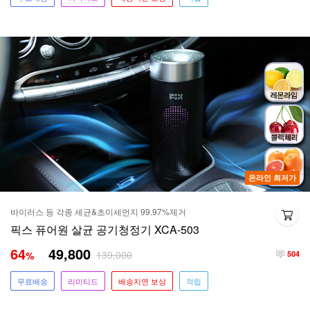
온라인 최저가
바이러스 등 각종 세균&초미세먼지 99.97%제거
픽스 퓨어원 살균 공기청정기 XCA-503
64
49,800
139,000
%
504
무료배송
리미티드
배송지연 보상
적립