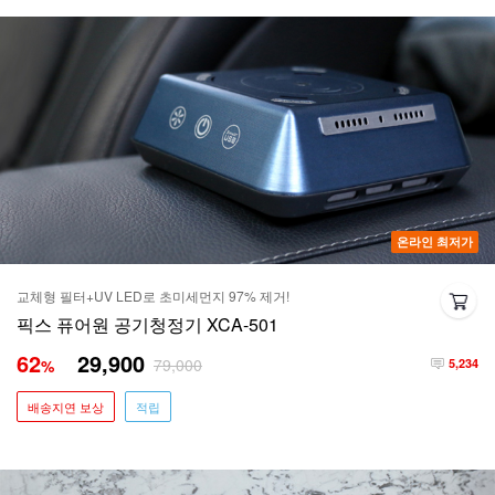
온라인 최저가
교체형 필터+UV LED로 초미세먼지 97% 제거!
픽스 퓨어원 공기청정기 XCA-501
62
29,900
79,000
%
5,234
배송지연 보상
적립