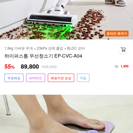
온라인 최저가
1.9kg 가벼운 무게 + 23kPa 강력 흡입 + BLDC 모터
하이퍼스톰 무선청소기 EP-CVC-A04
55
89,800
198,000
%
1,395
무료배송
리미티드
배송지연 보상
적립