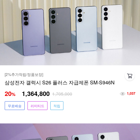
[2%추가적립/정품보장]
삼성전자 갤럭시 S26 플러스 자급제폰 SM-S946N
20
1,364,800
1,705,000
%
1,037
무료배송
리미티드
적립