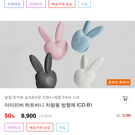
무료배송
리미티드
배송지연 보상
적립
온라인 최저가
발향 최적화 설계&전문 조향사 배합 3세대 소재
아이리버 하트바니 차량용 방향제 ICD-B1
50
9,900
19,800
%
3,799
리미티드
배송지연 보상
적립