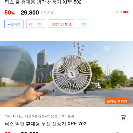
픽스 쿨 휴대용 냉각 선풍기 XPF-502
50
29,800
59,800
%
3,064
무료배송
리미티드
배송지연 보상
적립
온라인 최저가
최대 17시간 사용&휴대용+탁상용 2IN1 설계
픽스 빅팬 휴대용 무선 선풍기 XPF-702