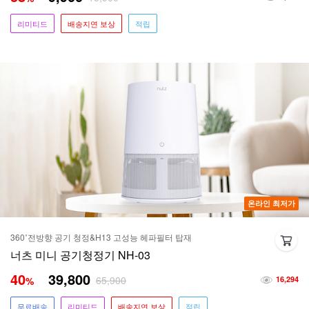
리미티드
배송지연 보상
적립
온라인 최저가
360˚전방향 공기 청정&H13 고성능 헤파필터 탑재
너츠 미니 공기청정기 NH-03
40
39,800
65,900
%
16,294
무료배송
리미티드
배송지연 보상
적립