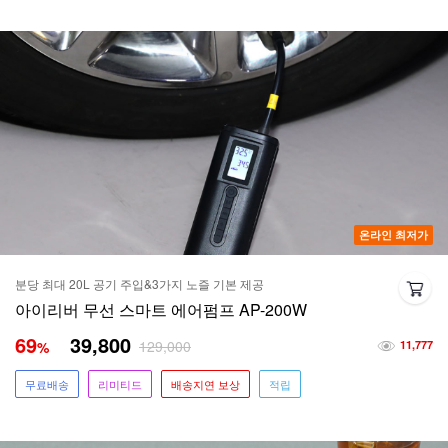
온라인 최저가
분당 최대 20L 공기 주입&3가지 노즐 기본 제공
아이리버 무선 스마트 에어펌프 AP-200W
69
39,800
129,000
%
11,777
무료배송
리미티드
배송지연 보상
적립