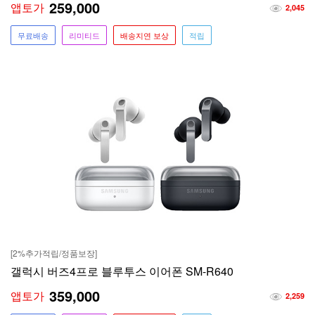
259,000
앱토가
2,045
무료배송
리미티드
배송지연 보상
적립
[2%추가적립/정품보장]
갤럭시 버즈4프로 블루투스 이어폰 SM-R640
359,000
앱토가
2,259