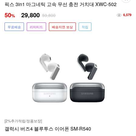
픽스 3in1 마그네틱 고속 무선 충전 거치대 XWC-502
50
29,800
59,800
%
6,579
무료배송
리미티드
배송지연 보상
적립
[2%추가적립/정품보장]
갤럭시 버즈4 블루투스 이어폰 SM-R540