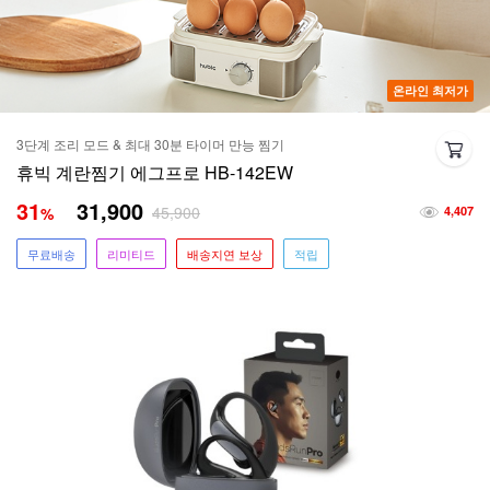
온라인 최저가
3단계 조리 모드 & 최대 30분 타이머 만능 찜기
휴빅 계란찜기 에그프로 HB-142EW
31
31,900
45,900
%
4,407
무료배송
리미티드
배송지연 보상
적립