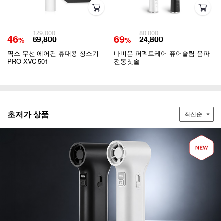
129,000
80,000
46
69
69,800
24,800
%
%
픽스 무선 에어건 휴대용 청소기
바비온 퍼펙트케어 퓨어슬림 음파
PRO XVC-501
전동칫솔
초저가 상품