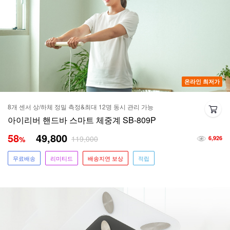
온라인 최저가
8개 센서 상/하체 정밀 측정&최대 12명 동시 관리 가능
아이리버 핸드바 스마트 체중계 SB-809P
58
49,800
119,000
%
6,926
무료배송
리미티드
배송지연 보상
적립