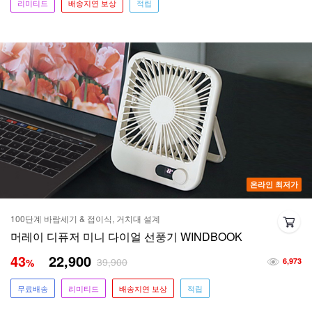
리미티드
배송지연 보상
적립
온라인 최저가
100단계 바람세기 & 접이식, 거치대 설계
머레이 디퓨저 미니 다이얼 선풍기 WINDBOOK
43
22,900
39,900
%
6,973
무료배송
리미티드
배송지연 보상
적립