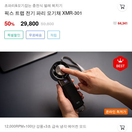
초파리&모기잡는 충전식 벌레 퇴치기
픽스 트랩 전기 파리 모기채 XMR-301
50
29,800
59,800
%
64,341
특별할인
무료배송
적립
온라인 최저가
12,000RPM+100단 강풍+3초 급속 냉각 에어컨 모드