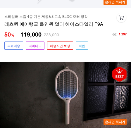
온라인 최저가
스타일러 노즐 4종 기본 제공&초고속 BLDC 모터 장착
레츠퀸 에어탱글 올인원 멀티 헤어스타일러 F9A
50
119,000
238,000
%
1,297
무료배송
리미티드
배송지연 보상
적립
온라인 최저가