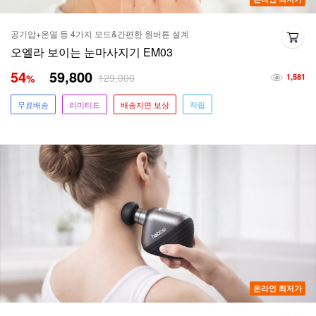
공기압+온열 등 4가지 모드&간편한 원버튼 설계
오엘라 보이는 눈마사지기 EM03
54
59,800
129,000
%
1,581
무료배송
리미티드
배송지연 보상
적립
온라인 최저가