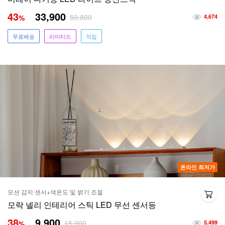
43
33,900
59,800
%
4,674
무료배송
리미티드
적립
온라인 최저가
모션 감지 센서+색온도 및 밝기 조절
모락 넬리 인테리어 스틱 LED 무선 센서등
38
9,900
15,900
%
5,499