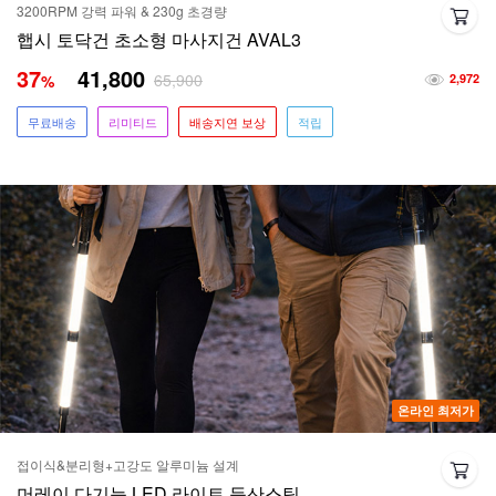
3200RPM 강력 파워 & 230g 초경량
햅시 토닥건 초소형 마사지건 AVAL3
37
41,800
65,900
%
2,972
무료배송
리미티드
배송지연 보상
적립
온라인 최저가
접이식&분리형+고강도 알루미늄 설계
머레이 다기능 LED 라이트 등산스틱