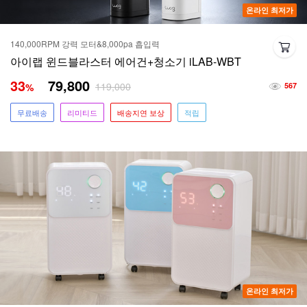
온라인 최저가
140,000RPM 강력 모터&8,000pa 흡입력
아이랩 윈드블라스터 에어건+청소기 iLAB-WBT
33
79,800
119,000
%
567
무료배송
리미티드
배송지연 보상
적립
온라인 최저가