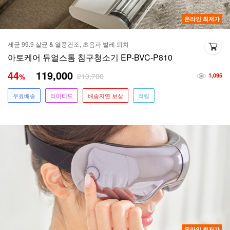
온라인 최저가
세균 99.9 살균 & 열풍건조, 초음파 벌레 퇴치
아토케어 듀얼스톰 침구청소기 EP-BVC-P810
44
119,000
210,700
%
1,095
무료배송
리미티드
배송지연 보상
적립
온라인 최저가