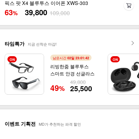
픽스 쿨 휴대용 냉각 선풍기 XPF-502
50
29,800
59,800
%
타임특가
지금 선착순 마감!
남은시간
02일 23:01:39
ON
ON
리빙한줌 블루투스
스마트 안경 선글라스
49,800
49
25,500
%
이벤트 기획전
MD가 추천하는 파격 할인