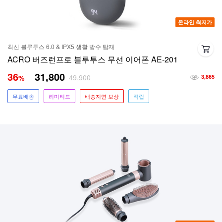
온라인 최저가
최신 블루투스 6.0 & IPX5 생활 방수 탑재
ACRO 버즈런프로 블루투스 무선 이어폰 AE-201
36
31,800
49,900
%
3,865
무료배송
리미티드
배송지연 보상
적립