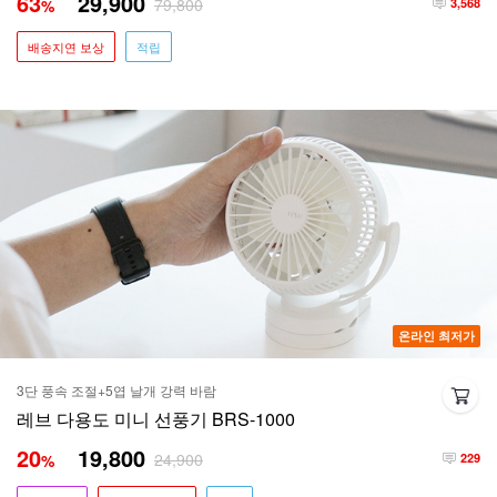
63
29,900
79,800
%
3,568
배송지연 보상
적립
온라인 최저가
3단 풍속 조절+5엽 날개 강력 바람
레브 다용도 미니 선풍기 BRS-1000
20
19,800
24,900
%
229