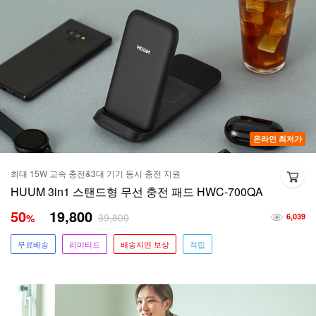
온라인 최저가
최대 15W 고속 충전&3대 기기 동시 충전 지원
HUUM 3in1 스탠드형 무선 충전 패드 HWC-700QA
50
19,800
39,800
%
6,039
무료배송
리미티드
배송지연 보상
적립