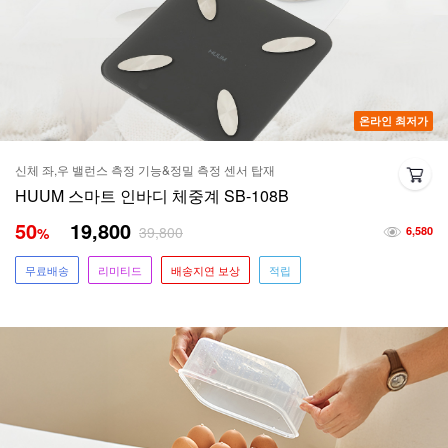
온라인 최저가
신체 좌,우 밸런스 측정 기능&정밀 측정 센서 탑재
HUUM 스마트 인바디 체중계 SB-108B
50
19,800
39,800
%
6,580
무료배송
리미티드
배송지연 보상
적립