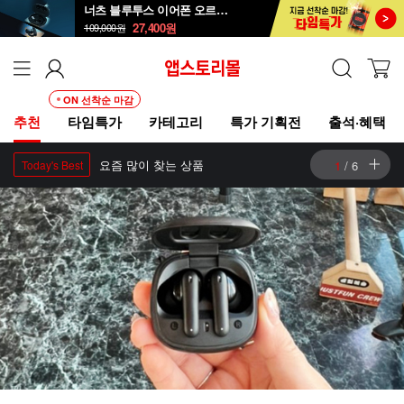
너츠 블루투스 이어폰 오르골 T90
27,400
원
109,000
원
ON 선착순 마감
추천
타임특가
카테고리
특가 기획전
출석·혜택
요즘 많이 찾는 상품
2
/
6
Today's Best