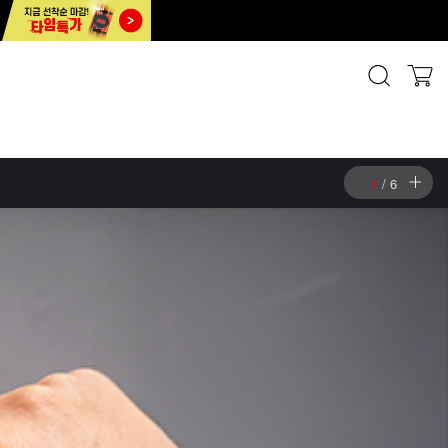
2
/
6