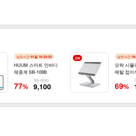
남은시간
남은시간
01일 16:23:50
16
ON
HUUM 스마트 인바디
모락 시뮬
체중계 SB-108B
메탈 접이
거치대S
39,800
77
69
9,100
%
%