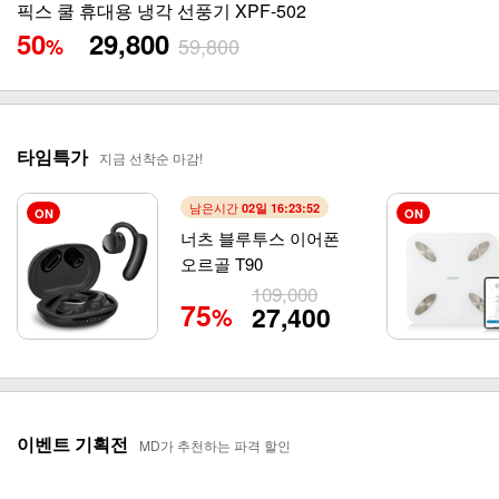
코릭 접이식 멀티쿠커
65
59,900
169,000
%
타임특가
지금 선착순 마감!
남은시간
02일 16:23:50
ON
ON
너츠 블루투스 이어폰
오르골 T90
109,000
75
27,400
%
이벤트 기획전
MD가 추천하는 파격 할인