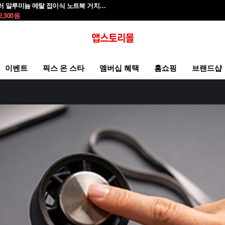
모락 시뮬러 알루미늄 메탈 접이식 노트북 거치대S
2,300
원
이벤트
픽스 온 스타
멤버십 혜택
홈쇼핑
브랜드샵