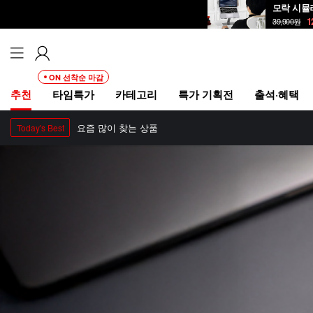
1
39,900
원
ON 선착순 마감
추천
타임특가
카테고리
특가 기획전
출석·혜택
요즘 많이 찾는 상품
Today's Best