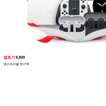
앱토가
9,900
앱스토리몰 럭키백