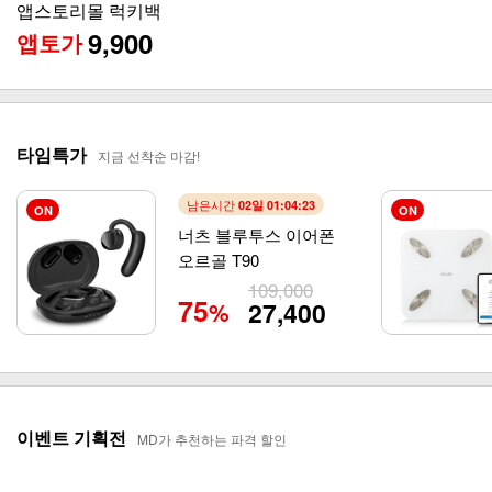
앱스토리몰 럭키백
9,900
앱토가
타임특가
지금 선착순 마감!
남은시간
02일 01:04:21
ON
ON
너츠 블루투스 이어폰
오르골 T90
109,000
75
27,400
%
이벤트 기획전
MD가 추천하는 파격 할인