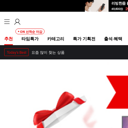
리빙한줌 
2
49,800
원
ON 선착순 마감
추천
타임특가
카테고리
특가 기획전
출석·혜택
요즘 많이 찾는 상품
Today's Best