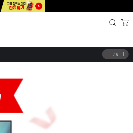
4
/
6