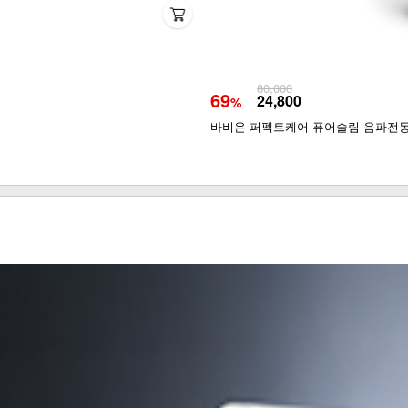
80,000
69
24,800
%
바비온 퍼펙트케어 퓨어슬림 음파전