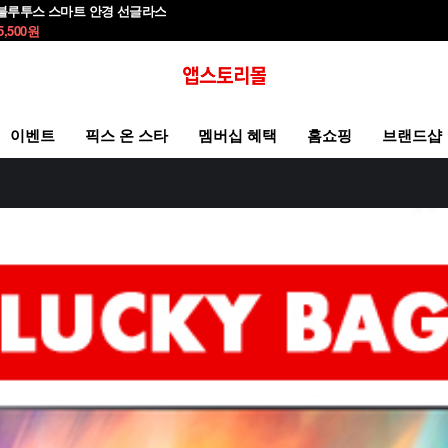
블루투스 스마트 안경 선글라스
5,500
원
이벤트
픽스 온 스타
멤버십 혜택
홈쇼핑
브랜드샵