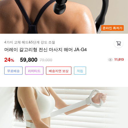
온라인 최저가
4가지 교체 헤드&5단계 강도 조절
머레이 갈고리형 전신 마사지 해머 JA-G4
24
59,800
79,000
%
11,013
무료배송
리미티드
배송지연 보상
적립