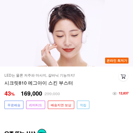
온라인 최저가
LED는 물론 저주파 마사지, 갈바닉 기능까지!
시크릿810 에그아이 스킨 부스터
43
169,000
299,000
%
12,837
무료배송
리미티드
배송지연 보상
적립