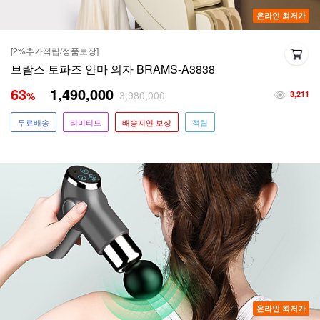
온라인 최저가
[2%추가적립/정품보장]
브람스 토파즈 안마 의자 BRAMS-A3838
63
1,490,000
3,980,000
%
3,211
무료배송
리미티드
배송지연 보상
적립
온라인 최저가