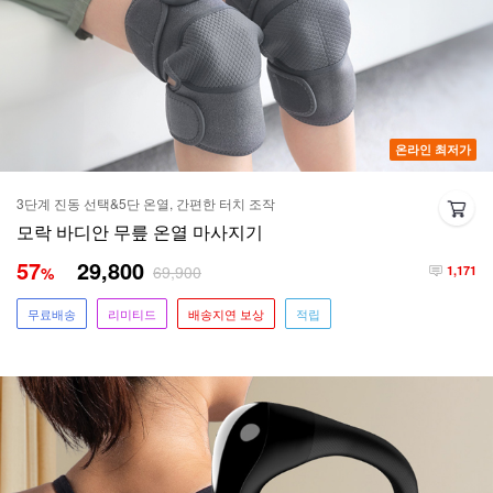
온라인 최저가
3단계 진동 선택&5단 온열, 간편한 터치 조작
모락 바디안 무릎 온열 마사지기
57
29,800
69,900
%
1,171
무료배송
리미티드
배송지연 보상
적립