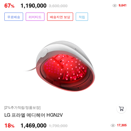
67
1,190,000
3,600,000
%
9,641
무료배송
리미티드
배송지연 보상
적립
[2%추가적립/정품보장]
LG 프라엘 메디헤어 HGN2V
18
1,469,000
1,790,000
%
17,305