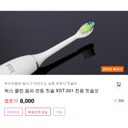
온라인 최저가
부드러움은 높이고 마모도는 낮춘 듀폰사 칫솔모
픽스 클린 음파 전동 칫솔 XST-301 전용 칫솔모
8,000
앱토가
222
리미티드
배송지연 보상
적립