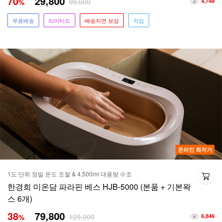
70
29,800
99,000
%
4,749
무료배송
리미티드
배송지연 보상
적립
온라인 최저가
1도 단위 정밀 온도 조절 & 4,500ml 대용량 수조
한경희 미온담 파라핀 베스 HJB-5000 (본품 + 기본왁
스 6개)
38
79,800
129,000
%
6,846