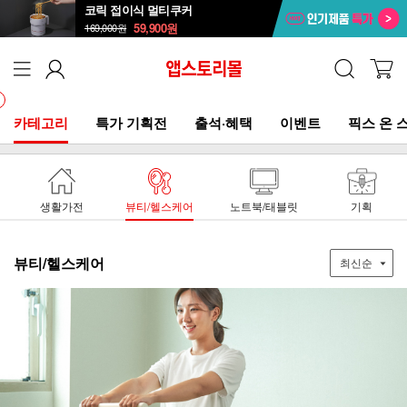
코릭 접이식 멀티쿠커
59,900
원
169,000
원
카테고리
특가 기획전
출석·혜택
이벤트
픽스 온 
생활가전
뷰티/헬스케어
노트북/태블릿
기획
뷰티/헬스케어