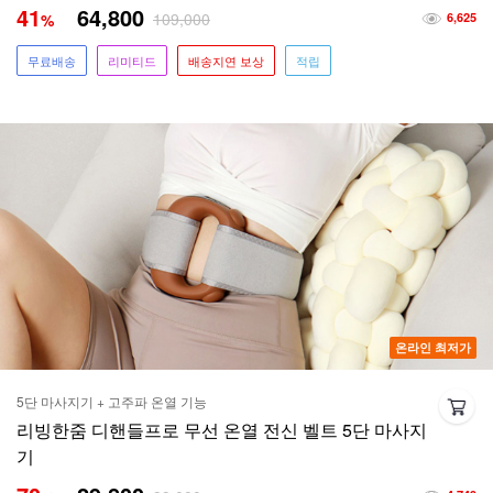
41
64,800
109,000
%
6,625
무료배송
리미티드
배송지연 보상
적립
온라인 최저가
5단 마사지기 + 고주파 온열 기능
리빙한줌 디핸들프로 무선 온열 전신 벨트 5단 마사지
기