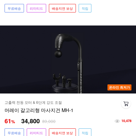
무료배송
리미티드
배송지연 보상
적립
온라인 최저가
고출력 전동 모터 & 6단계 강도 조절
머레이 갈고리형 마사지건 MH-1
61
34,800
89,000
%
10,478
무료배송
리미티드
배송지연 보상
적립