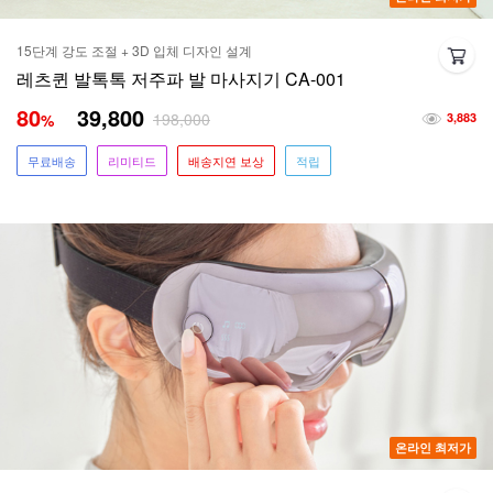
15단계 강도 조절 + 3D 입체 디자인 설계
레츠퀸 발톡톡 저주파 발 마사지기 CA-001
80
39,800
198,000
%
3,883
무료배송
리미티드
배송지연 보상
적립
온라인 최저가