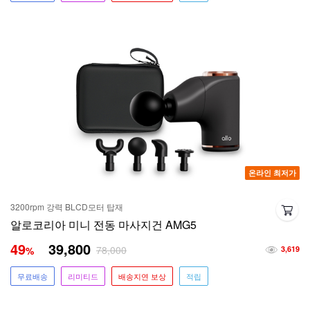
온라인 최저가
3200rpm 강력 BLCD모터 탑재
알로코리아 미니 전동 마사지건 AMG5
49
39,800
78,000
%
3,619
무료배송
리미티드
배송지연 보상
적립