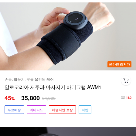
온라인 최저가
손목, 팔꿈치, 무릎 올인원 케어
알로코리아 저주파 마사지기 바디그랩 AWM1
45
35,800
64,900
%
162
무료배송
리미티드
배송지연 보상
적립