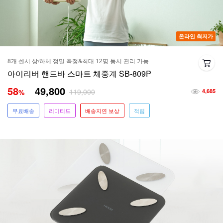
온라인 최저가
8개 센서 상/하체 정밀 측정&최대 12명 동시 관리 가능
아이리버 핸드바 스마트 체중계 SB-809P
58
49,800
119,000
%
4,685
무료배송
리미티드
배송지연 보상
적립