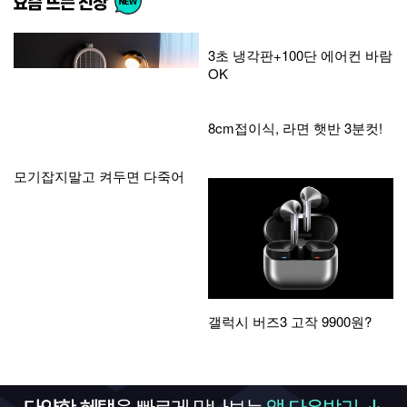
모기잡지말고 켜두면 다죽어
3초 냉각판+100단 에어컨 바람
OK
8cm접이식, 라면 햇반 3분컷!
갤럭시 버즈3 고작 9900원?