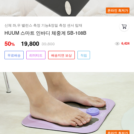
온라인 최저가
신체 좌,우 밸런스 측정 기능&정밀 측정 센서 탑재
HUUM 스마트 인바디 체중계 SB-108B
50
19,800
39,800
%
6,424
무료배송
리미티드
배송지연 보상
적립
온라인 최저가