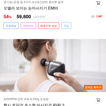
공기압+온열 등 4가지 모드&간편한 원버튼 설계
오엘라 보이는 눈마사지기 EM03
54
59,800
129,000
%
1,567
무료배송
리미티드
배송지연 보상
적립
온라인 최저가
3200RPM 강력 파워 & 230g 초경량
햅시 토닥건 초소형 마사지건 AVAL3