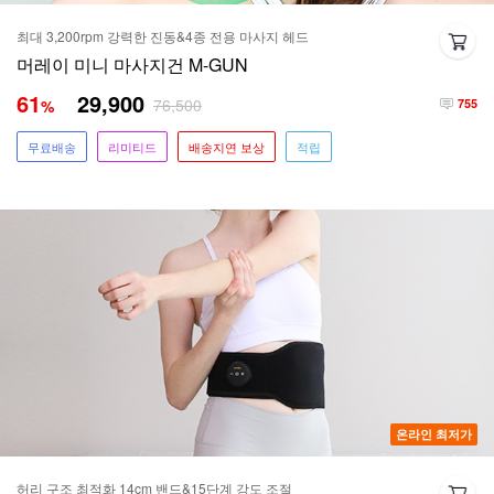
최대 3,200rpm 강력한 진동&4종 전용 마사지 헤드
머레이 미니 마사지건 M-GUN
61
29,900
76,500
%
755
무료배송
리미티드
배송지연 보상
적립
온라인 최저가
허리 구조 최적화 14cm 밴드&15단계 강도 조절