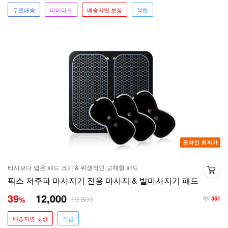
무료배송
리미티드
배송지연 보상
적립
온라인 최저가
타사보다 넓은 패드 크기 & 위생적인 교체형 패드
픽스 저주파 마사지기 전용 마사지 & 발마사지기 패드
39
12,000
19,800
%
351
배송지연 보상
적립