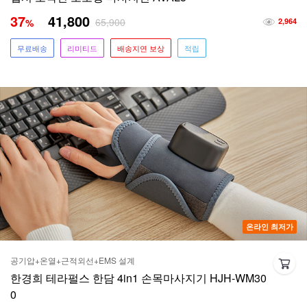
37
41,800
65,900
%
2,964
무료배송
리미티드
배송지연 보상
적립
온라인 최저가
공기압+온열+근적외선+EMS 설계
한경희 테라펄스 한담 4in1 손목마사지기 HJH-WM30
0