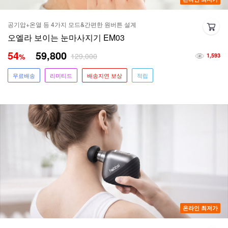
공기압+온열 등 4가지 모드&간편한 원버튼 설계
오엘라 보이는 눈마사지기 EM03
54
59,800
129,000
%
1,593
무료배송
리미티드
배송지연 보상
적립
온라인 최저가