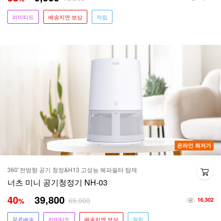
리미티드
배송지연 보상
적립
온라인 최저가
360˚전방향 공기 청정&H13 고성능 헤파필터 탑재
너츠 미니 공기청정기 NH-03
40
39,800
65,900
%
16,302
무료배송
리미티드
배송지연 보상
적립