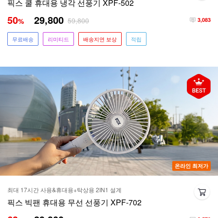
픽스 쿨 휴대용 냉각 선풍기 XPF-502
50
29,800
59,800
%
3,083
무료배송
리미티드
배송지연 보상
적립
온라인 최저가
최대 17시간 사용&휴대용+탁상용 2IN1 설계
픽스 빅팬 휴대용 무선 선풍기 XPF-702