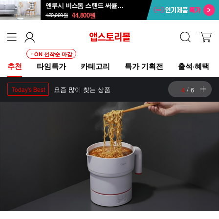
앤루시 비스톰 스탠드 써큘레이터 ASF-200A
44,800
원
129,000
원
ON 선착순 마감
추천
타임특가
카테고리
특가 기획전
출석·혜택
요즘 많이 찾는 상품
5
/
6
Today's Best