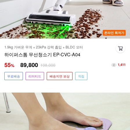
온라인 최저가
1.9kg 가벼운 무게 + 23kPa 강력 흡입 + BLDC 모터
하이퍼스톰 무선청소기 EP-CVC-A04
55
89,800
198,000
%
1,411
무료배송
리미티드
배송지연 보상
적립