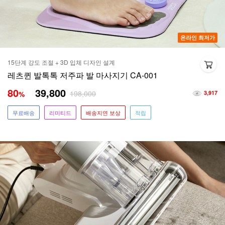
온라인 최저가
15단계 강도 조절 + 3D 입체 디자인 설계
레츠퀸 발톡톡 저주파 발 마사지기 CA-001
80
39,800
198,000
%
3,917
무료배송
리미티드
배송지연 보상
적립