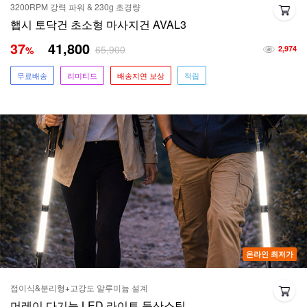
3200RPM 강력 파워 & 230g 초경량
햅시 토닥건 초소형 마사지건 AVAL3
37
41,800
65,900
%
2,974
무료배송
리미티드
배송지연 보상
적립
온라인 최저가
접이식&분리형+고강도 알루미늄 설계
머레이 다기능 LED 라이트 등산스틱