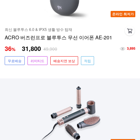
온라인 최저가
최신 블루투스 6.0 & IPX5 생활 방수 탑재
ACRO 버즈런프로 블루투스 무선 이어폰 AE-201
36
31,800
49,900
%
3,895
무료배송
리미티드
배송지연 보상
적립