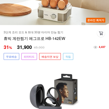
온라인 최저가
3단계 조리 모드 & 최대 30분 타이머 만능 찜기
휴빅 계란찜기 에그프로 HB-142EW
31
31,900
45,900
%
4,437
무료배송
리미티드
배송지연 보상
적립