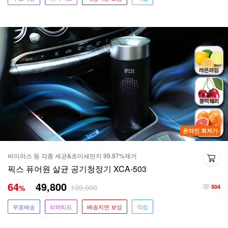
온라인 최저가
바이러스 등 각종 세균&초미세먼지 99.97%제거
픽스 퓨어원 살균 공기청정기 XCA-503
64
49,800
139,000
%
504
무료배송
리미티드
배송지연 보상
적립