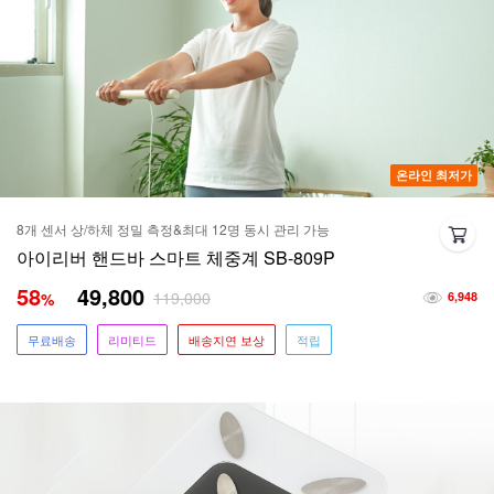
온라인 최저가
8개 센서 상/하체 정밀 측정&최대 12명 동시 관리 가능
아이리버 핸드바 스마트 체중계 SB-809P
58
49,800
119,000
%
6,948
무료배송
리미티드
배송지연 보상
적립