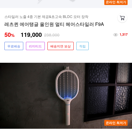
온라인 최저가
스타일러 노즐 4종 기본 제공&초고속 BLDC 모터 장착
레츠퀸 에어탱글 올인원 멀티 헤어스타일러 F9A
50
119,000
238,000
%
1,317
무료배송
리미티드
배송지연 보상
적립
온라인 최저가