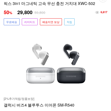
픽스 3in1 마그네틱 고속 무선 충전 거치대 XWC-502
50
29,800
59,800
%
6,617
무료배송
리미티드
배송지연 보상
적립
[2%추가적립/정품보장]
갤럭시 버즈4 블루투스 이어폰 SM-R540