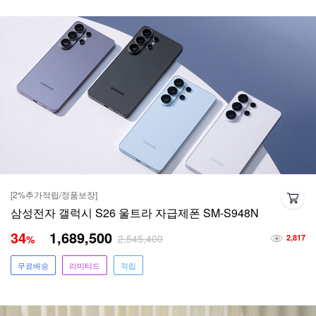
[2%추가적립/정품보장]
삼성전자 갤럭시 S26 울트라 자급제폰 SM-S948N
34
1,689,500
2,545,400
%
2,817
무료배송
리미티드
적립