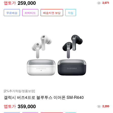
259,000
앱토가
2,071
무료배송
리미티드
배송지연 보상
적립
[2%추가적립/정품보장]
갤럭시 버즈4프로 블루투스 이어폰 SM-R640
359,000
앱토가
2,293