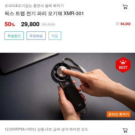
초파리&모기잡는 충전식 벌레 퇴치기
픽스 트랩 전기 파리 모기채 XMR-301
50
29,800
59,800
%
64,342
특별할인
무료배송
적립
온라인 최저가
12,000RPM+100단 강풍+3초 급속 냉각 에어컨 모드