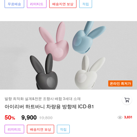
무료배송
리미티드
배송지연 보상
적립
온라인 최저가
발향 최적화 설계&전문 조향사 배합 3세대 소재
아이리버 하트바니 차량용 방향제 ICD-B1
50
9,900
19,800
%
3,831
리미티드
배송지연 보상
적립