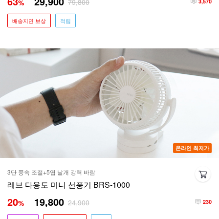
63
29,900
79,800
%
3,570
배송지연 보상
적립
온라인 최저가
3단 풍속 조절+5엽 날개 강력 바람
레브 다용도 미니 선풍기 BRS-1000
20
19,800
24,900
%
230