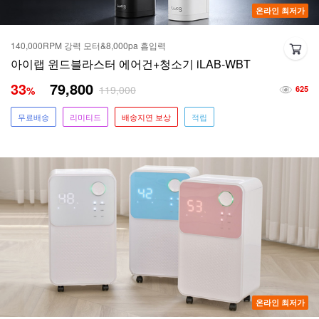
온라인 최저가
140,000RPM 강력 모터&8,000pa 흡입력
아이랩 윈드블라스터 에어건+청소기 iLAB-WBT
33
79,800
119,000
%
625
무료배송
리미티드
배송지연 보상
적립
온라인 최저가