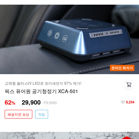
온라인 최저가
교체형 필터+UV LED로 초미세먼지 97% 제거!
픽스 퓨어원 공기청정기 XCA-501
62
29,900
79,000
%
5,234
배송지연 보상
적립