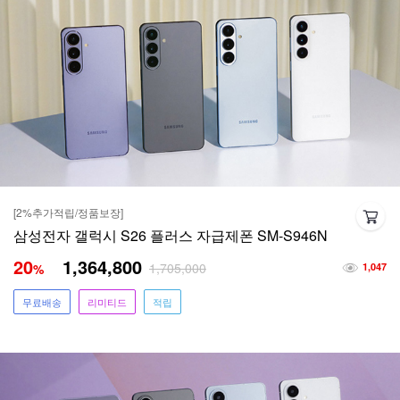
[2%추가적립/정품보장]
삼성전자 갤럭시 S26 플러스 자급제폰 SM-S946N
20
1,364,800
1,705,000
%
1,047
무료배송
리미티드
적립