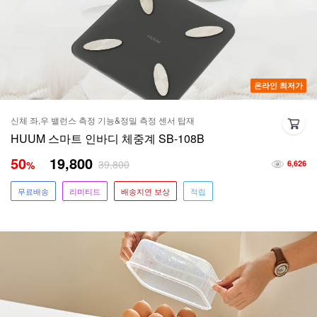
온라인 최저가
신체 좌,우 밸런스 측정 기능&정밀 측정 센서 탑재
HUUM 스마트 인바디 체중계 SB-108B
50
19,800
39,800
%
6,626
무료배송
리미티드
배송지연 보상
적립