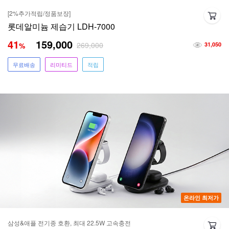
[2%추가적립/정품보장]
롯데알미늄 제습기 LDH-7000
41
159,000
269,000
%
31,050
무료배송
리미티드
적립
온라인 최저가
삼성&애플 전기종 호환, 최대 22.5W 고속충전