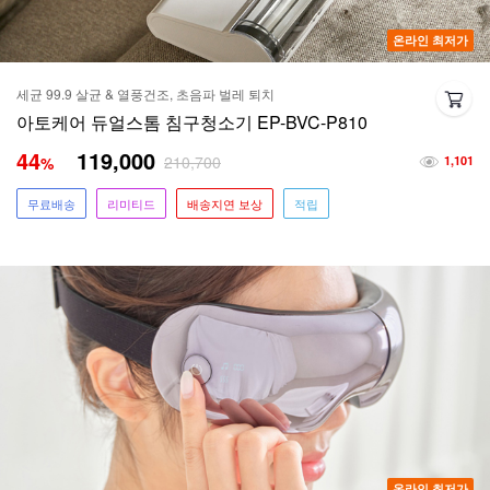
온라인 최저가
세균 99.9 살균 & 열풍건조, 초음파 벌레 퇴치
아토케어 듀얼스톰 침구청소기 EP-BVC-P810
44
119,000
210,700
%
1,101
무료배송
리미티드
배송지연 보상
적립
온라인 최저가