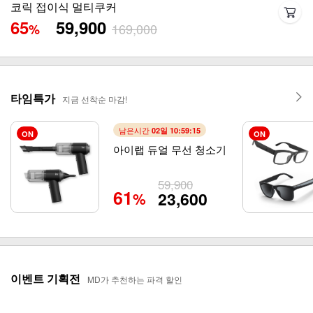
앤루시 비스톰 스탠드 써큘레이터 ASF-200A
65
44,800
129,000
%
타임특가
지금 선착순 마감!
남은시간
02일 10:59:12
ON
ON
아이랩 듀얼 무선 청소기
59,900
61
23,600
%
이벤트 기획전
MD가 추천하는 파격 할인