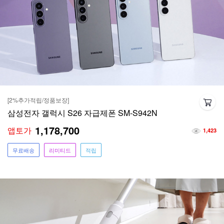
[2%추가적립/정품보장]
삼성전자 갤럭시 S26 자급제폰 SM-S942N
1,178,700
앱토가
1,423
무료배송
리미티드
적립