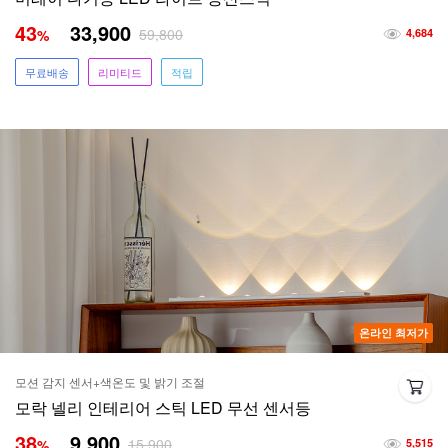
43
33,900
59,800
%
4,684
무료배송
리미티드
적립
온라인 최저가
모션 감지 센서+색온도 및 밝기 조절
모락 넬리 인테리어 스틱 LED 무선 센서등
38
9,900
15,900
%
5,515