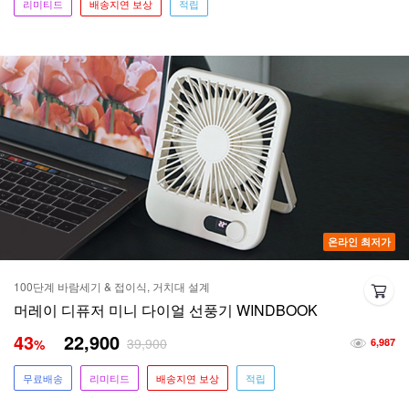
리미티드
배송지연 보상
적립
온라인 최저가
100단계 바람세기 & 접이식, 거치대 설계
머레이 디퓨저 미니 다이얼 선풍기 WINDBOOK
43
22,900
39,900
%
6,987
무료배송
리미티드
배송지연 보상
적립