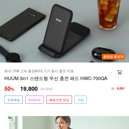
온라인 최저가
최대 15W 고속 충전&3대 기기 동시 충전 지원
HUUM 3in1 스탠드형 무선 충전 패드 HWC-700QA
50
19,800
39,800
%
6,061
무료배송
리미티드
배송지연 보상
적립