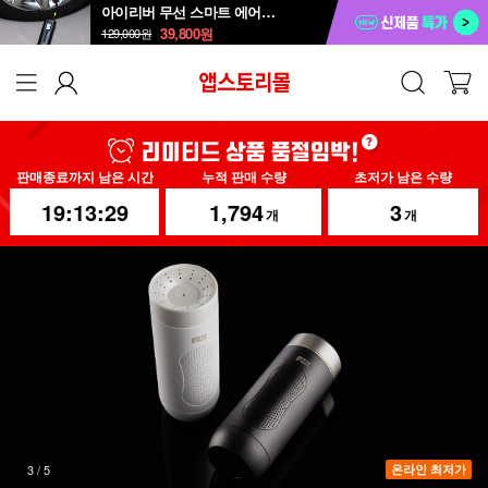
아이리버 무선 스마트 에어펌프 AP-200W
39,800
원
129,000
원
판매종료까지 남은 시간
누적 판매 수량
초저가 남은 수량
19:13:26
1,794
3
개
개
4
/
5
온라인 최저가