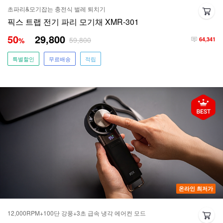
초파리&모기잡는 충전식 벌레 퇴치기
픽스 트랩 전기 파리 모기채 XMR-301
50
29,800
59,800
%
64,341
특별할인
무료배송
적립
온라인 최저가
12,000RPM+100단 강풍+3초 급속 냉각 에어컨 모드