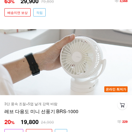
63
29,900
79,800
%
3,568
배송지연 보상
적립
온라인 최저가
3단 풍속 조절+5엽 날개 강력 바람
레브 다용도 미니 선풍기 BRS-1000
20
19,800
24,900
%
229