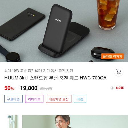
온라인 최저가
최대 15W 고속 충전&3대 기기 동시 충전 지원
HUUM 3in1 스탠드형 무선 충전 패드 HWC-700QA
50
19,800
39,800
%
6,045
무료배송
리미티드
배송지연 보상
적립