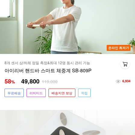
온라인 최저가
8개 센서 상/하체 정밀 측정&최대 12명 동시 관리 가능
아이리버 핸드바 스마트 체중계 SB-809P
58
49,800
119,000
%
6,934
무료배송
리미티드
배송지연 보상
적립