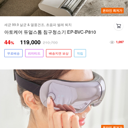
온라인 최저가
세균 99.9 살균 & 열풍건조, 초음파 벌레 퇴치
아토케어 듀얼스톰 침구청소기 EP-BVC-P810
44
119,000
210,700
%
1,097
무료배송
리미티드
배송지연 보상
적립
온라인 최저가