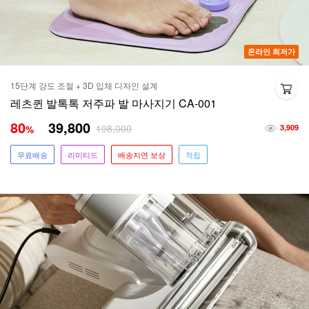
온라인 최저가
15단계 강도 조절 + 3D 입체 디자인 설계
레츠퀸 발톡톡 저주파 발 마사지기 CA-001
80
39,800
198,000
%
3,909
무료배송
리미티드
배송지연 보상
적립