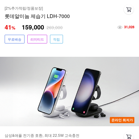
[2%추가적립/정품보장]
롯데알미늄 제습기 LDH-7000
41
159,000
269,000
%
31,028
무료배송
리미티드
적립
온라인 최저가
삼성&애플 전기종 호환, 최대 22.5W 고속충전