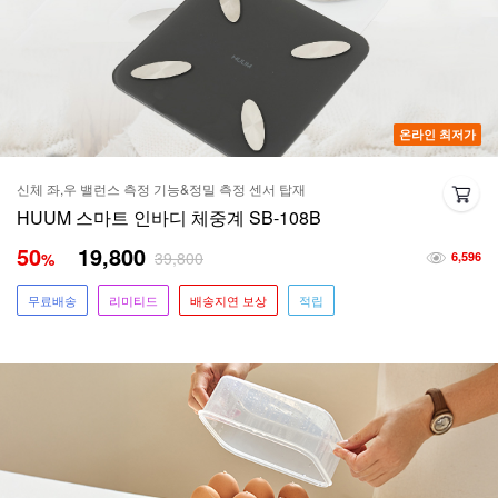
온라인 최저가
신체 좌,우 밸런스 측정 기능&정밀 측정 센서 탑재
HUUM 스마트 인바디 체중계 SB-108B
50
19,800
39,800
%
6,596
무료배송
리미티드
배송지연 보상
적립