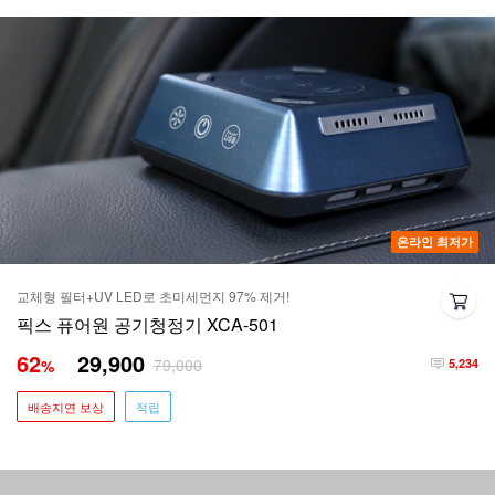
온라인 최저가
교체형 필터+UV LED로 초미세먼지 97% 제거!
픽스 퓨어원 공기청정기 XCA-501
62
29,900
79,000
%
5,234
배송지연 보상
적립