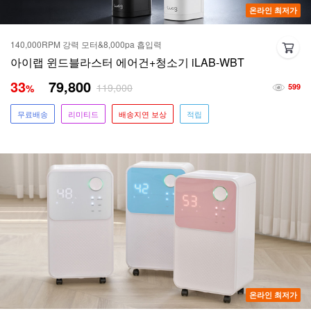
온라인 최저가
140,000RPM 강력 모터&8,000pa 흡입력
아이랩 윈드블라스터 에어건+청소기 iLAB-WBT
33
79,800
119,000
%
599
무료배송
리미티드
배송지연 보상
적립
온라인 최저가