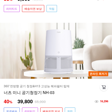
리미티드
배송지연 보상
적립
온라인 최저가
360˚전방향 공기 청정&H13 고성능 헤파필터 탑재
너츠 미니 공기청정기 NH-03
40
39,800
65,900
%
16,296
무료배송
리미티드
배송지연 보상
적립