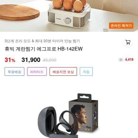
온라인 최저가
3단계 조리 모드 & 최대 30분 타이머 만능 찜기
휴빅 계란찜기 에그프로 HB-142EW
31
31,900
45,900
%
4,419
무료배송
리미티드
배송지연 보상
적립