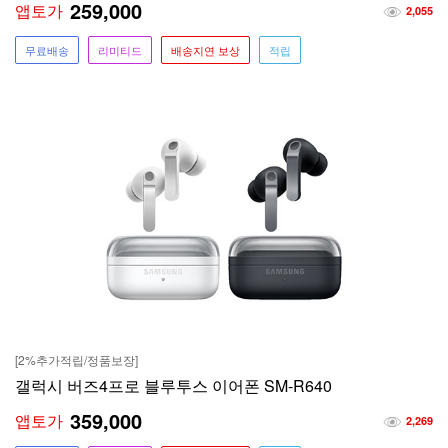
259,000
앱토가
2,055
무료배송
리미티드
배송지연 보상
적립
[2%추가적립/정품보장]
갤럭시 버즈4프로 블루투스 이어폰 SM-R640
359,000
앱토가
2,269