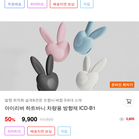
무료배송
리미티드
배송지연 보상
적립
온라인 최저가
발향 최적화 설계&전문 조향사 배합 3세대 소재
아이리버 하트바니 차량용 방향제 ICD-B1
50
9,900
19,800
%
3,805
리미티드
배송지연 보상
적립