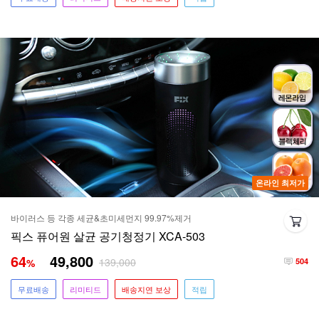
온라인 최저가
바이러스 등 각종 세균&초미세먼지 99.97%제거
픽스 퓨어원 살균 공기청정기 XCA-503
64
49,800
139,000
%
504
무료배송
리미티드
배송지연 보상
적립