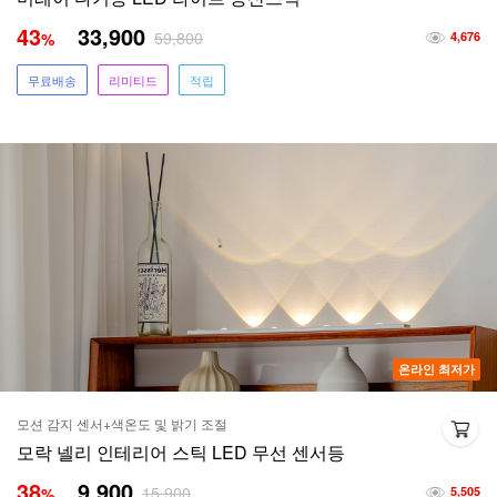
43
33,900
59,800
%
4,676
무료배송
리미티드
적립
온라인 최저가
모션 감지 센서+색온도 및 밝기 조절
모락 넬리 인테리어 스틱 LED 무선 센서등
38
9,900
15,900
%
5,505