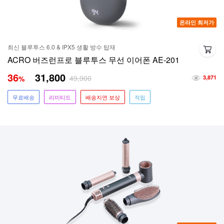
온라인 최저가
최신 블루투스 6.0 & IPX5 생활 방수 탑재
ACRO 버즈런프로 블루투스 무선 이어폰 AE-201
36
31,800
49,900
%
3,871
무료배송
리미티드
배송지연 보상
적립