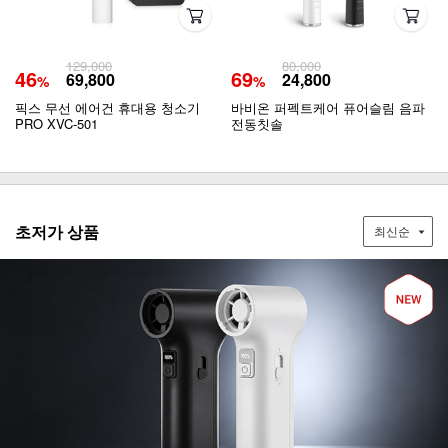
129,000
80,000
46
69
69,800
24,800
%
%
픽스 무선 에어건 휴대용 청소기
바비온 퍼펙트케어 퓨어슬림 음파
PRO XVC-501
전동칫솔
초저가 상품