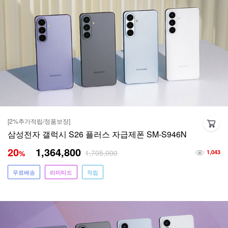
[2%추가적립/정품보장]
삼성전자 갤럭시 S26 플러스 자급제폰 SM-S946N
20
1,364,800
1,705,000
%
1,043
무료배송
리미티드
적립