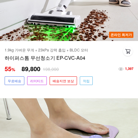
온라인 최저가
1.9kg 가벼운 무게 + 23kPa 강력 흡입 + BLDC 모터
하이퍼스톰 무선청소기 EP-CVC-A04
55
89,800
198,000
%
1,397
무료배송
리미티드
배송지연 보상
적립