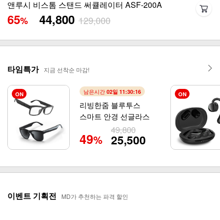
아이랩 윈드블라스터 에어건+청소기 iLAB-WBT
33
79,800
119,000
%
타임특가
지금 선착순 마감!
남은시간
02일 11:30:13
ON
ON
리빙한줌 블루투스
스마트 안경 선글라스
49,800
49
25,500
%
이벤트 기획전
MD가 추천하는 파격 할인