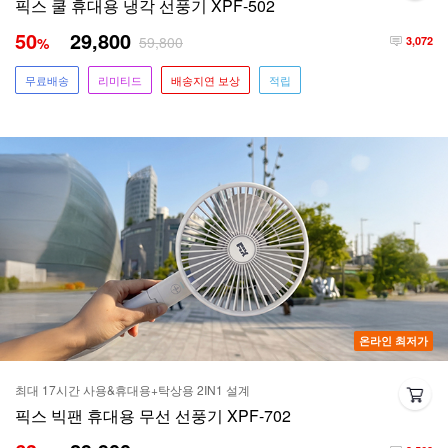
픽스 쿨 휴대용 냉각 선풍기 XPF-502
50
29,800
59,800
%
3,072
무료배송
리미티드
배송지연 보상
적립
온라인 최저가
최대 17시간 사용&휴대용+탁상용 2IN1 설계
픽스 빅팬 휴대용 무선 선풍기 XPF-702