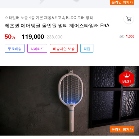
온라인 최저가
스타일러 노즐 4종 기본 제공&초고속 BLDC 모터 장착
레츠퀸 에어탱글 올인원 멀티 헤어스타일러 F9A
50
119,000
238,000
%
1,305
무료배송
리미티드
배송지연 보상
적립
온라인 최저가