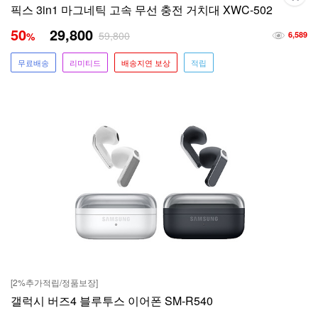
픽스 3in1 마그네틱 고속 무선 충전 거치대 XWC-502
50
29,800
59,800
%
6,589
무료배송
리미티드
배송지연 보상
적립
[2%추가적립/정품보장]
갤럭시 버즈4 블루투스 이어폰 SM-R540