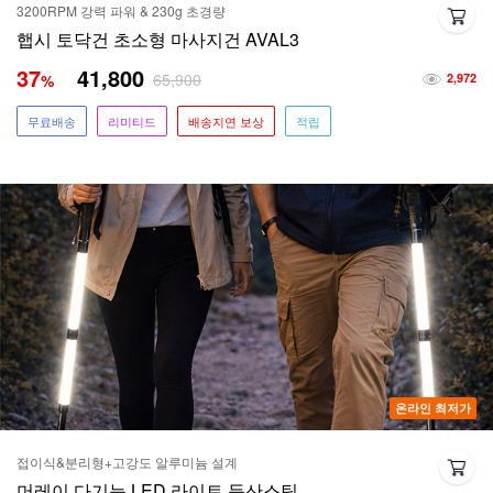
3200RPM 강력 파워 & 230g 초경량
햅시 토닥건 초소형 마사지건 AVAL3
37
41,800
65,900
%
2,972
무료배송
리미티드
배송지연 보상
적립
온라인 최저가
접이식&분리형+고강도 알루미늄 설계
머레이 다기능 LED 라이트 등산스틱