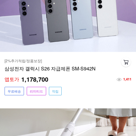
[2%추가적립/정품보장]
삼성전자 갤럭시 S26 자급제폰 SM-S942N
1,178,700
앱토가
1,411
무료배송
리미티드
적립