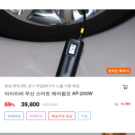
온라인 최저가
분당 최대 20L 공기 주입&3가지 노즐 기본 제공
아이리버 무선 스마트 에어펌프 AP-200W
69
39,800
129,000
%
11,791
무료배송
리미티드
배송지연 보상
적립