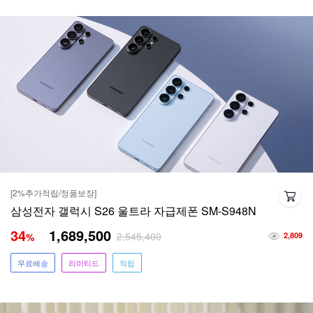
[2%추가적립/정품보장]
삼성전자 갤럭시 S26 울트라 자급제폰 SM-S948N
34
1,689,500
2,545,400
%
2,809
무료배송
리미티드
적립