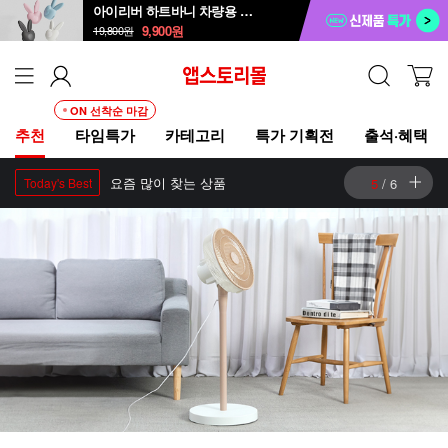
아이리버 하트바니 차량용 방향제 ICD-B1
9,900
원
19,800
원
ON 선착순 마감
추천
타임특가
카테고리
특가 기획전
출석·혜택
따끈따끈한 신상품
6
/
6
New Arrivals