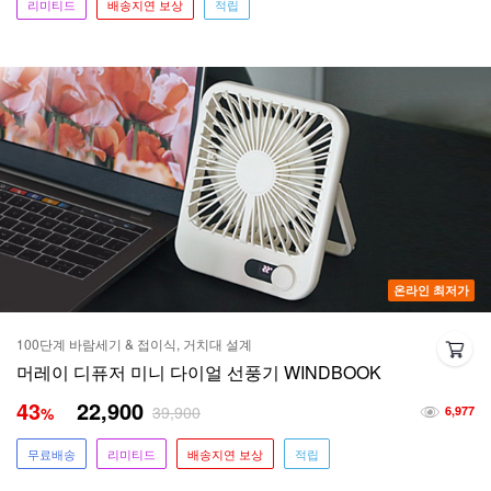
리미티드
배송지연 보상
적립
온라인 최저가
100단계 바람세기 & 접이식, 거치대 설계
머레이 디퓨저 미니 다이얼 선풍기 WINDBOOK
43
22,900
39,900
%
6,977
무료배송
리미티드
배송지연 보상
적립