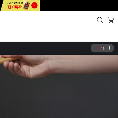
3
/
6