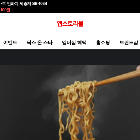
마트 인바디 체중계 SB-108B
,100
원
이벤트
픽스 온 스타
멤버십 혜택
홈쇼핑
브랜드샵