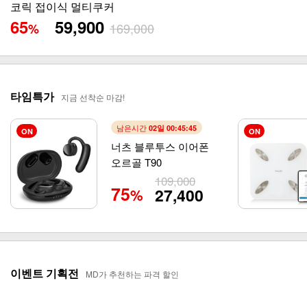
코릭 접이식 멀티쿠커
65
59,900
169,000
%
타임특가
지금 선착순 마감!
남은시간
02일 00:45:44
ON
ON
너츠 블루투스 이어폰
오르골 T90
109,000
75
27,400
%
이벤트 기획전
MD가 추천하는 파격 할인