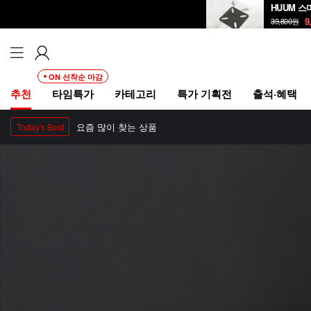
HUUM 스
9
39,800
원
ON 선착순 마감
추천
타임특가
카테고리
특가 기획전
출석·혜택
요즘 많이 찾는 상품
Today's Best