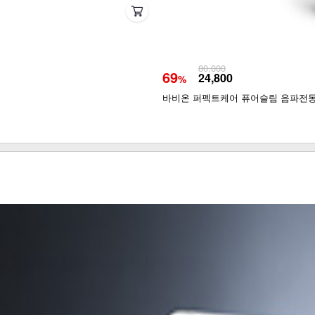
80,000
69
24,800
%
바비온 퍼펙트케어 퓨어슬림 음파전