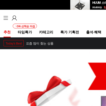
HUUM 스
9
39,800
원
ON 선착순 마감
추천
타임특가
카테고리
특가 기획전
출석·혜택
요즘 많이 찾는 상품
Today's Best