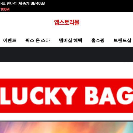
마트 인바디 체중계 SB-108B
,100
원
이벤트
픽스 온 스타
멤버십 혜택
홈쇼핑
브랜드샵