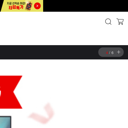
5
/
6