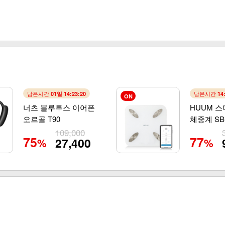
남은시간
남은시간
01일 14:23:19
14
ON
너츠 블루투스 이어폰
HUUM 
오르골 T90
체중계 SB-
109,000
75
77
27,400
%
%