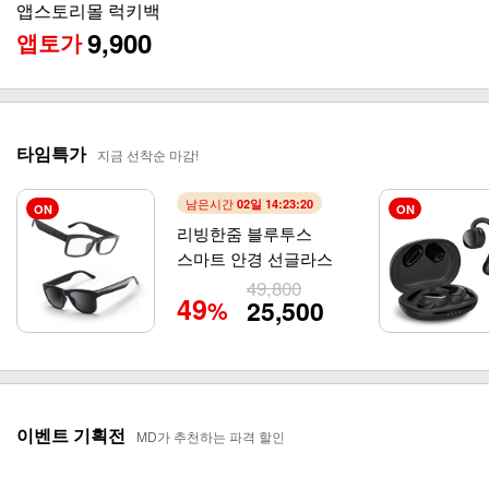
앤루시 비스톰 스탠드 써큘레이터 ASF-200A
65
44,800
129,000
%
타임특가
지금 선착순 마감!
남은시간
02일 14:23:19
ON
ON
리빙한줌 블루투스
스마트 안경 선글라스
49,800
49
25,500
%
이벤트 기획전
MD가 추천하는 파격 할인