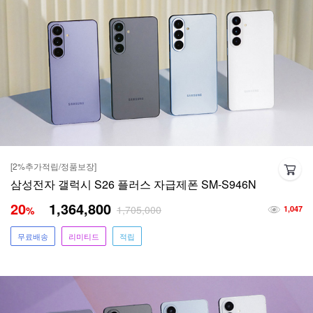
[2%추가적립/정품보장]
삼성전자 갤럭시 S26 플러스 자급제폰 SM-S946N
20
1,364,800
1,705,000
%
1,047
무료배송
리미티드
적립