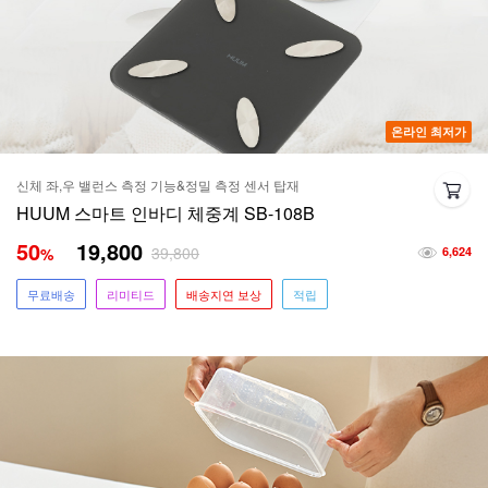
온라인 최저가
신체 좌,우 밸런스 측정 기능&정밀 측정 센서 탑재
HUUM 스마트 인바디 체중계 SB-108B
50
19,800
39,800
%
6,624
무료배송
리미티드
배송지연 보상
적립