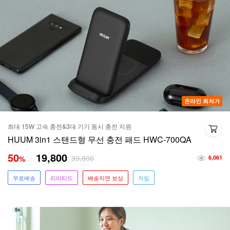
온라인 최저가
최대 15W 고속 충전&3대 기기 동시 충전 지원
HUUM 3in1 스탠드형 무선 충전 패드 HWC-700QA
50
19,800
39,800
%
6,061
무료배송
리미티드
배송지연 보상
적립