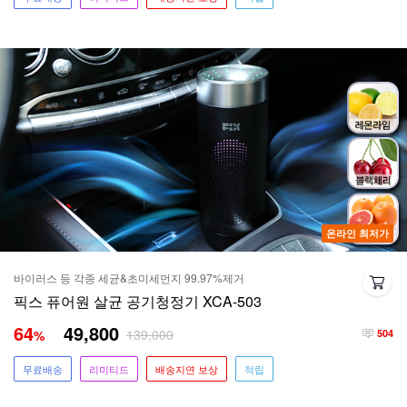
온라인 최저가
바이러스 등 각종 세균&초미세먼지 99.97%제거
픽스 퓨어원 살균 공기청정기 XCA-503
64
49,800
139,000
%
504
무료배송
리미티드
배송지연 보상
적립