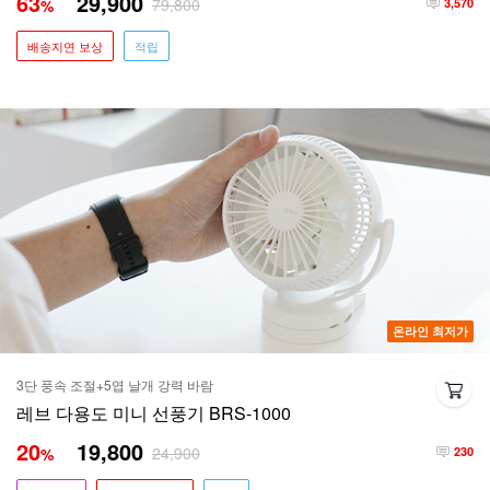
63
29,900
79,800
%
3,570
배송지연 보상
적립
온라인 최저가
3단 풍속 조절+5엽 날개 강력 바람
레브 다용도 미니 선풍기 BRS-1000
20
19,800
24,900
%
230