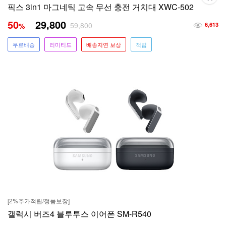
픽스 3in1 마그네틱 고속 무선 충전 거치대 XWC-502
50
29,800
59,800
%
6,613
무료배송
리미티드
배송지연 보상
적립
[2%추가적립/정품보장]
갤럭시 버즈4 블루투스 이어폰 SM-R540