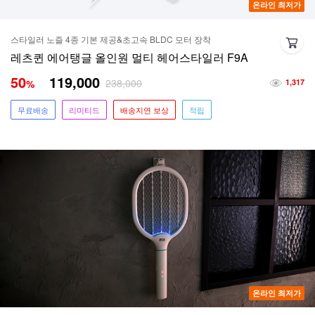
온라인 최저가
스타일러 노즐 4종 기본 제공&초고속 BLDC 모터 장착
레츠퀸 에어탱글 올인원 멀티 헤어스타일러 F9A
50
119,000
238,000
%
1,317
무료배송
리미티드
배송지연 보상
적립
온라인 최저가