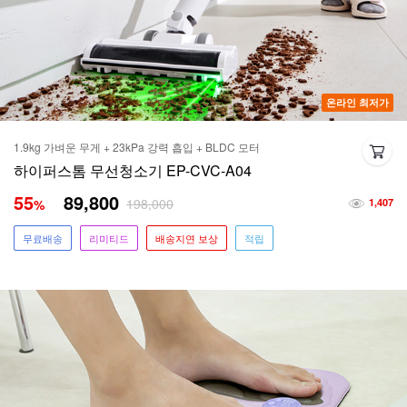
온라인 최저가
1.9kg 가벼운 무게 + 23kPa 강력 흡입 + BLDC 모터
하이퍼스톰 무선청소기 EP-CVC-A04
55
89,800
198,000
%
1,407
무료배송
리미티드
배송지연 보상
적립