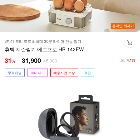
온라인 최저가
3단계 조리 모드 & 최대 30분 타이머 만능 찜기
휴빅 계란찜기 에그프로 HB-142EW
31
31,900
45,900
%
4,433
무료배송
리미티드
배송지연 보상
적립