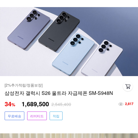
[2%추가적립/정품보장]
삼성전자 갤럭시 S26 울트라 자급제폰 SM-S948N
34
1,689,500
2,545,400
%
2,817
무료배송
리미티드
적립