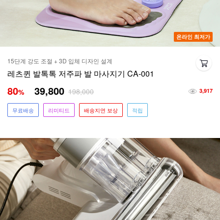
온라인 최저가
15단계 강도 조절 + 3D 입체 디자인 설계
레츠퀸 발톡톡 저주파 발 마사지기 CA-001
80
39,800
198,000
%
3,917
무료배송
리미티드
배송지연 보상
적립