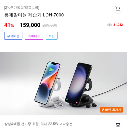
[2%추가적립/정품보장]
롯데알미늄 제습기 LDH-7000
41
159,000
269,000
%
31,042
무료배송
리미티드
적립
온라인 최저가
삼성&애플 전기종 호환, 최대 22.5W 고속충전