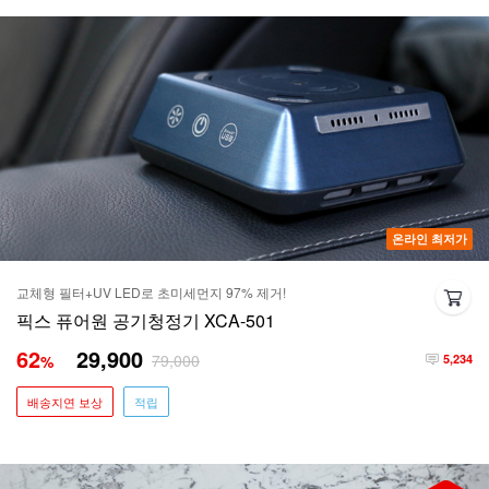
온라인 최저가
교체형 필터+UV LED로 초미세먼지 97% 제거!
픽스 퓨어원 공기청정기 XCA-501
62
29,900
79,000
%
5,234
배송지연 보상
적립