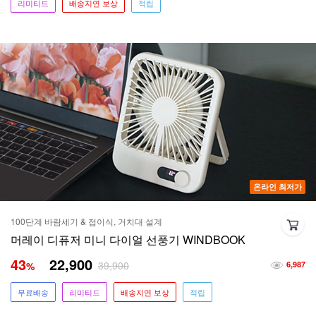
리미티드
배송지연 보상
적립
온라인 최저가
100단계 바람세기 & 접이식, 거치대 설계
머레이 디퓨저 미니 다이얼 선풍기 WINDBOOK
43
22,900
39,900
%
6,987
무료배송
리미티드
배송지연 보상
적립