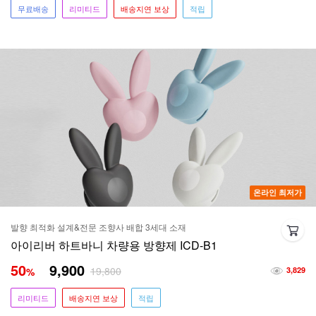
무료배송
리미티드
배송지연 보상
적립
온라인 최저가
발향 최적화 설계&전문 조향사 배합 3세대 소재
아이리버 하트바니 차량용 방향제 ICD-B1
50
9,900
19,800
%
3,829
리미티드
배송지연 보상
적립