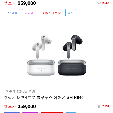
259,000
앱토가
2,067
무료배송
리미티드
배송지연 보상
적립
[2%추가적립/정품보장]
갤럭시 버즈4프로 블루투스 이어폰 SM-R640
359,000
앱토가
2,291