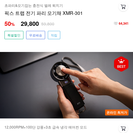
초파리&모기잡는 충전식 벌레 퇴치기
픽스 트랩 전기 파리 모기채 XMR-301
50
29,800
59,800
%
64,341
특별할인
무료배송
적립
온라인 최저가
12,000RPM+100단 강풍+3초 급속 냉각 에어컨 모드