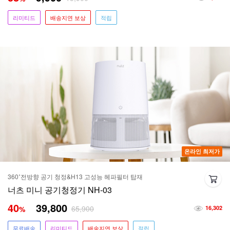
리미티드
배송지연 보상
적립
온라인 최저가
360˚전방향 공기 청정&H13 고성능 헤파필터 탑재
너츠 미니 공기청정기 NH-03
40
39,800
65,900
%
16,302
무료배송
리미티드
배송지연 보상
적립