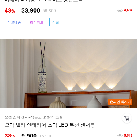
43
33,900
59,800
%
4,684
무료배송
리미티드
적립
온라인 최저가
모션 감지 센서+색온도 및 밝기 조절
모락 넬리 인테리어 스틱 LED 무선 센서등
38
9,900
15,900
%
5,513