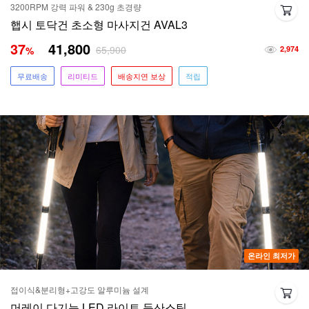
3200RPM 강력 파워 & 230g 초경량
햅시 토닥건 초소형 마사지건 AVAL3
37
41,800
65,900
%
2,974
무료배송
리미티드
배송지연 보상
적립
온라인 최저가
접이식&분리형+고강도 알루미늄 설계
머레이 다기능 LED 라이트 등산스틱