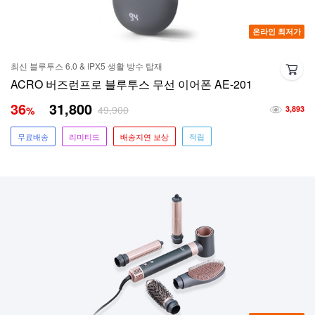
온라인 최저가
최신 블루투스 6.0 & IPX5 생활 방수 탑재
ACRO 버즈런프로 블루투스 무선 이어폰 AE-201
36
31,800
49,900
%
3,893
무료배송
리미티드
배송지연 보상
적립