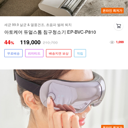
온라인 최저가
세균 99.9 살균 & 열풍건조, 초음파 벌레 퇴치
아토케어 듀얼스톰 침구청소기 EP-BVC-P810
44
119,000
210,700
%
1,099
무료배송
리미티드
배송지연 보상
적립
온라인 최저가