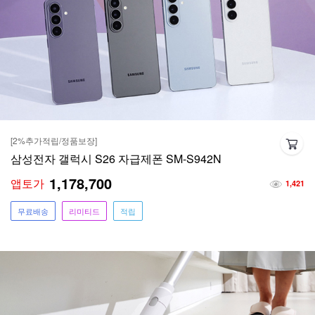
[2%추가적립/정품보장]
삼성전자 갤럭시 S26 자급제폰 SM-S942N
1,178,700
앱토가
1,421
무료배송
리미티드
적립