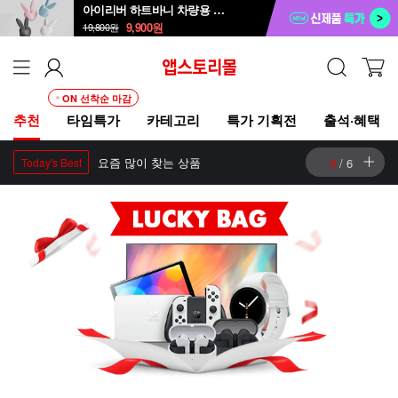
아이리버 하트바니 차량용 방향제 ICD-B1
9,900
원
19,800
원
ON 선착순 마감
추천
타임특가
카테고리
특가 기획전
출석·혜택
요즘 많이 찾는 상품
4
/
6
Today's Best