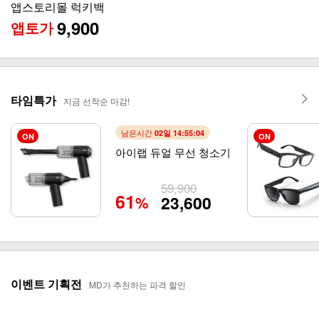
코릭 접이식 멀티쿠커
65
59,900
169,000
%
타임특가
지금 선착순 마감!
남은시간
02일 14:55:01
ON
ON
아이랩 듀얼 무선 청소기
59,900
61
23,600
%
이벤트 기획전
MD가 추천하는 파격 할인