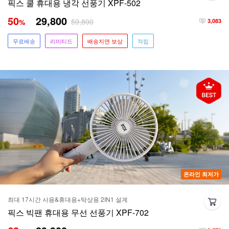
픽스 쿨 휴대용 냉각 선풍기 XPF-502
50
29,800
59,800
%
3,083
무료배송
리미티드
배송지연 보상
적립
온라인 최저가
최대 17시간 사용&휴대용+탁상용 2IN1 설계
픽스 빅팬 휴대용 무선 선풍기 XPF-702