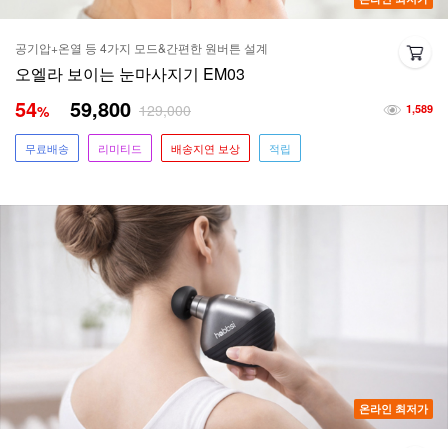
공기압+온열 등 4가지 모드&간편한 원버튼 설계
오엘라 보이는 눈마사지기 EM03
54
59,800
129,000
%
1,589
무료배송
리미티드
배송지연 보상
적립
온라인 최저가