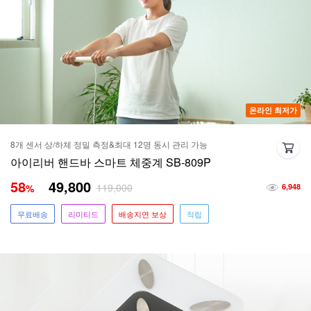
온라인 최저가
8개 센서 상/하체 정밀 측정&최대 12명 동시 관리 가능
아이리버 핸드바 스마트 체중계 SB-809P
58
49,800
119,000
%
6,948
무료배송
리미티드
배송지연 보상
적립