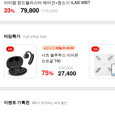
아이랩 윈드블라스터 에어건+청소기 iLAB-WBT
33
79,800
119,000
%
타임특가
지금 선착순 마감!
남은시간
02일 01:43:21
ON
ON
너츠 블루투스 이어폰
오르골 T90
109,000
75
27,400
%
이벤트 기획전
MD가 추천하는 파격 할인