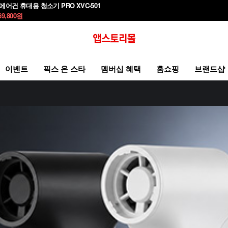
에어건 휴대용 청소기 PRO XVC-501
69,800
원
이벤트
픽스 온 스타
멤버십 혜택
홈쇼핑
브랜드샵