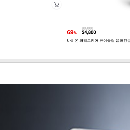
80,000
69
24,800
%
바비온 퍼펙트케어 퓨어슬림 음파전