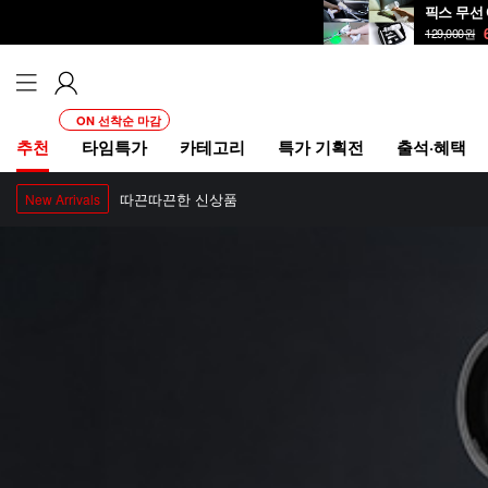
픽스 무선 
129,000
원
ON 선착순 마감
추천
타임특가
카테고리
특가 기획전
출석·혜택
따끈따끈한 신상품
New Arrivals