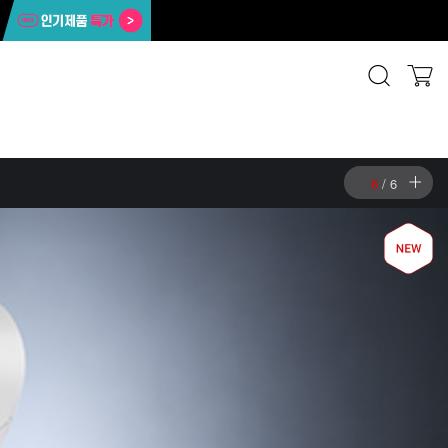
6
/
6