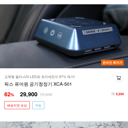
온라인 최저가
교체형 필터+UV LED로 초미세먼지 97% 제거!
픽스 퓨어원 공기청정기 XCA-501
62
29,900
79,000
%
5,234
배송지연 보상
적립