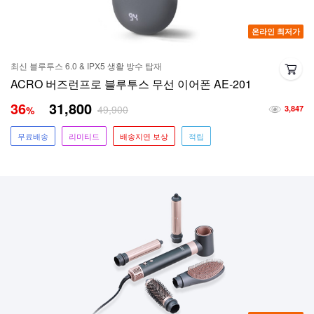
온라인 최저가
최신 블루투스 6.0 & IPX5 생활 방수 탑재
ACRO 버즈런프로 블루투스 무선 이어폰 AE-201
36
31,800
49,900
%
3,847
무료배송
리미티드
배송지연 보상
적립