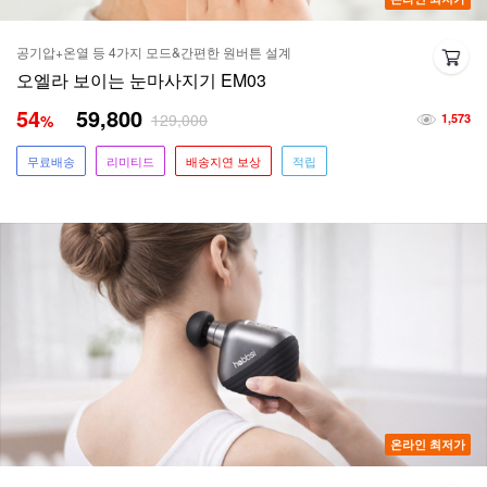
공기압+온열 등 4가지 모드&간편한 원버튼 설계
오엘라 보이는 눈마사지기 EM03
54
59,800
129,000
%
1,573
무료배송
리미티드
배송지연 보상
적립
온라인 최저가