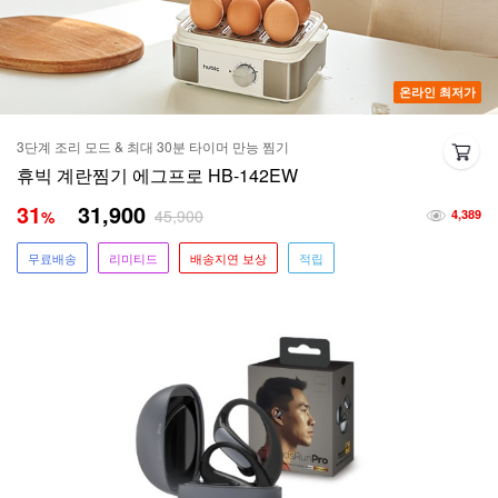
온라인 최저가
3단계 조리 모드 & 최대 30분 타이머 만능 찜기
휴빅 계란찜기 에그프로 HB-142EW
31
31,900
45,900
%
4,389
무료배송
리미티드
배송지연 보상
적립