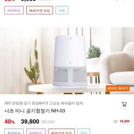
리미티드
배송지연 보상
적립
온라인 최저가
360˚전방향 공기 청정&H13 고성능 헤파필터 탑재
너츠 미니 공기청정기 NH-03
40
39,800
65,900
%
16,284
무료배송
리미티드
배송지연 보상
적립