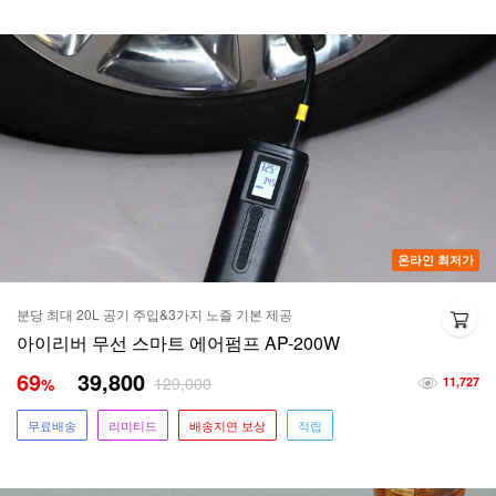
온라인 최저가
분당 최대 20L 공기 주입&3가지 노즐 기본 제공
아이리버 무선 스마트 에어펌프 AP-200W
69
39,800
129,000
%
11,727
무료배송
리미티드
배송지연 보상
적립