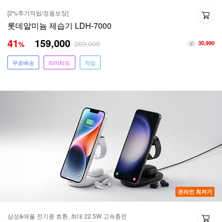
[2%추가적립/정품보장]
롯데알미늄 제습기 LDH-7000
41
159,000
269,000
%
30,990
무료배송
리미티드
적립
온라인 최저가
삼성&애플 전기종 호환, 최대 22.5W 고속충전