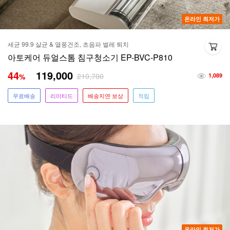
온라인 최저가
세균 99.9 살균 & 열풍건조, 초음파 벌레 퇴치
아토케어 듀얼스톰 침구청소기 EP-BVC-P810
44
119,000
210,700
%
1,089
무료배송
리미티드
배송지연 보상
적립
온라인 최저가