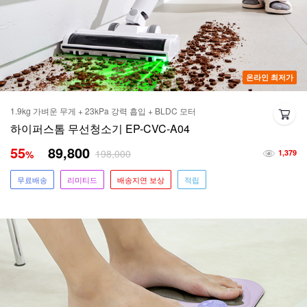
온라인 최저가
1.9kg 가벼운 무게 + 23kPa 강력 흡입 + BLDC 모터
하이퍼스톰 무선청소기 EP-CVC-A04
55
89,800
198,000
%
1,379
무료배송
리미티드
배송지연 보상
적립