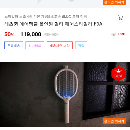
온라인 최저가
스타일러 노즐 4종 기본 제공&초고속 BLDC 모터 장착
레츠퀸 에어탱글 올인원 멀티 헤어스타일러 F9A
50
119,000
238,000
%
1,291
무료배송
리미티드
배송지연 보상
적립
온라인 최저가