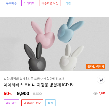
무료배송
리미티드
배송지연 보상
적립
온라인 최저가
발향 최적화 설계&전문 조향사 배합 3세대 소재
아이리버 하트바니 차량용 방향제 ICD-B1
50
9,900
19,800
%
3,781
리미티드
배송지연 보상
적립