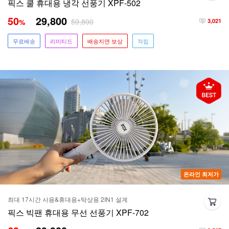
픽스 쿨 휴대용 냉각 선풍기 XPF-502
50
29,800
59,800
%
3,021
무료배송
리미티드
배송지연 보상
적립
온라인 최저가
최대 17시간 사용&휴대용+탁상용 2IN1 설계
픽스 빅팬 휴대용 무선 선풍기 XPF-702