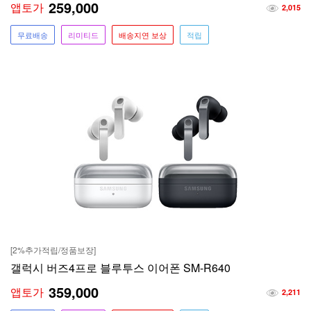
259,000
앱토가
2,015
무료배송
리미티드
배송지연 보상
적립
[2%추가적립/정품보장]
갤럭시 버즈4프로 블루투스 이어폰 SM-R640
359,000
앱토가
2,211