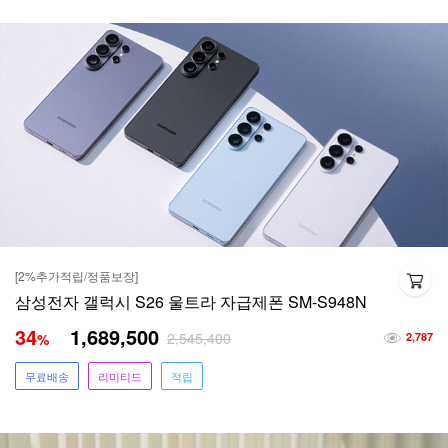
[2%추가적립/정품보장]
삼성전자 갤럭시 S26 울트라 자급제폰 SM-S948N
34
1,689,500
2,545,400
%
2,787
무료배송
리미티드
적립