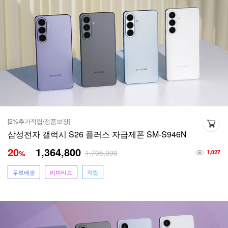
[2%추가적립/정품보장]
삼성전자 갤럭시 S26 플러스 자급제폰 SM-S946N
20
1,364,800
1,705,000
%
1,027
무료배송
리미티드
적립