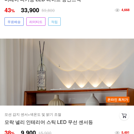
43
33,900
59,800
%
4,668
무료배송
리미티드
적립
온라인 최저가
모션 감지 센서+색온도 및 밝기 조절
모락 넬리 인테리어 스틱 LED 무선 센서등
38
9,900
15,900
%
5,491