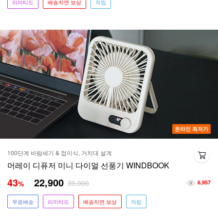
리미티드
배송지연 보상
적립
온라인 최저가
100단계 바람세기 & 접이식, 거치대 설계
머레이 디퓨저 미니 다이얼 선풍기 WINDBOOK
43
22,900
39,900
%
6,957
무료배송
리미티드
배송지연 보상
적립