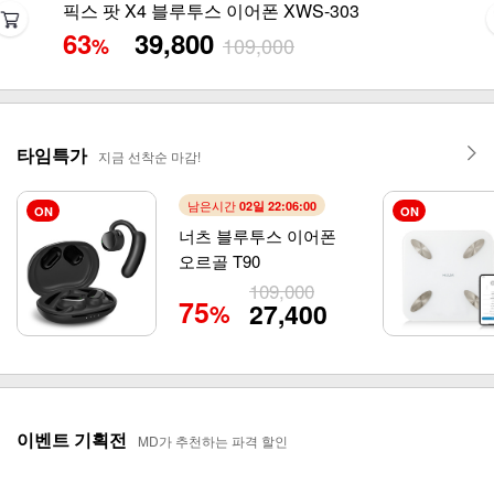
픽스 팟 X4 블루투스 이어폰 XWS-303
63
39,800
109,000
%
타임특가
지금 선착순 마감!
남은시간
02일 22:05:57
ON
ON
너츠 블루투스 이어폰
오르골 T90
109,000
75
27,400
%
이벤트 기획전
MD가 추천하는 파격 할인