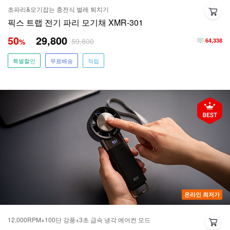
초파리&모기잡는 충전식 벌레 퇴치기
픽스 트랩 전기 파리 모기채 XMR-301
50
29,800
59,800
%
64,338
특별할인
무료배송
적립
온라인 최저가
12,000RPM+100단 강풍+3초 급속 냉각 에어컨 모드