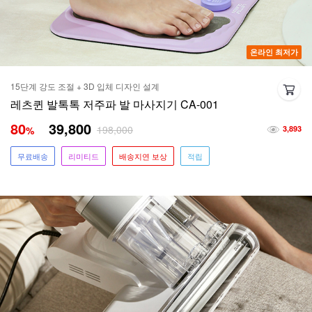
온라인 최저가
15단계 강도 조절 + 3D 입체 디자인 설계
레츠퀸 발톡톡 저주파 발 마사지기 CA-001
80
39,800
198,000
%
3,893
무료배송
리미티드
배송지연 보상
적립