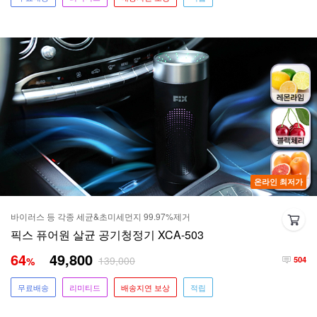
온라인 최저가
바이러스 등 각종 세균&초미세먼지 99.97%제거
픽스 퓨어원 살균 공기청정기 XCA-503
64
49,800
139,000
%
504
무료배송
리미티드
배송지연 보상
적립