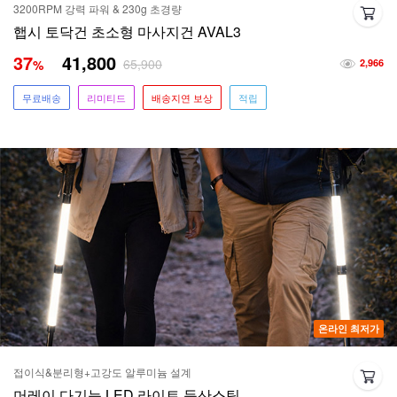
3200RPM 강력 파워 & 230g 초경량
햅시 토닥건 초소형 마사지건 AVAL3
37
41,800
65,900
%
2,966
무료배송
리미티드
배송지연 보상
적립
온라인 최저가
접이식&분리형+고강도 알루미늄 설계
머레이 다기능 LED 라이트 등산스틱