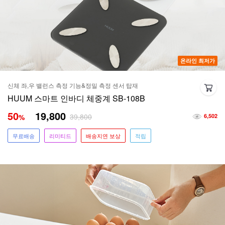
온라인 최저가
신체 좌,우 밸런스 측정 기능&정밀 측정 센서 탑재
HUUM 스마트 인바디 체중계 SB-108B
50
19,800
39,800
%
6,502
무료배송
리미티드
배송지연 보상
적립