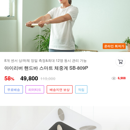
온라인 최저가
8개 센서 상/하체 정밀 측정&최대 12명 동시 관리 가능
아이리버 핸드바 스마트 체중계 SB-809P
58
49,800
119,000
%
6,908
무료배송
리미티드
배송지연 보상
적립