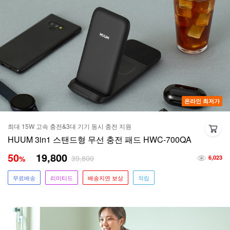
온라인 최저가
최대 15W 고속 충전&3대 기기 동시 충전 지원
HUUM 3in1 스탠드형 무선 충전 패드 HWC-700QA
50
19,800
39,800
%
6,023
무료배송
리미티드
배송지연 보상
적립