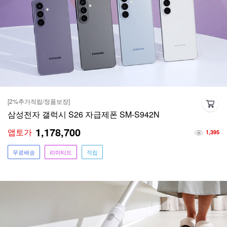
[2%추가적립/정품보장]
삼성전자 갤럭시 S26 자급제폰 SM-S942N
1,178,700
앱토가
1,395
무료배송
리미티드
적립