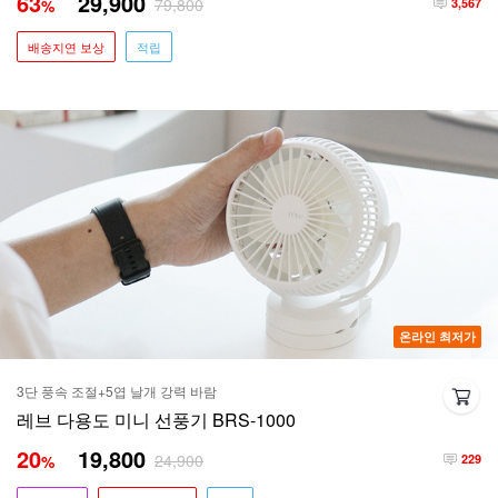
63
29,900
79,800
%
3,567
배송지연 보상
적립
온라인 최저가
3단 풍속 조절+5엽 날개 강력 바람
레브 다용도 미니 선풍기 BRS-1000
20
19,800
24,900
%
229