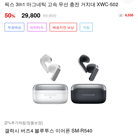
픽스 3in1 마그네틱 고속 무선 충전 거치대 XWC-502
50
29,800
59,800
%
6,535
무료배송
리미티드
배송지연 보상
적립
[2%추가적립/정품보장]
갤럭시 버즈4 블루투스 이어폰 SM-R540