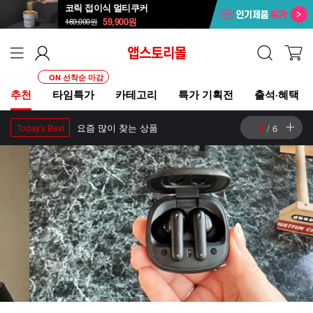
코릭 접이식 멀티쿠커
59,900
원
169,000
원
ON 선착순 마감
추천
타임특가
카테고리
특가 기획전
출석·혜택
요즘 많이 찾는 상품
5
/
6
Today's Best