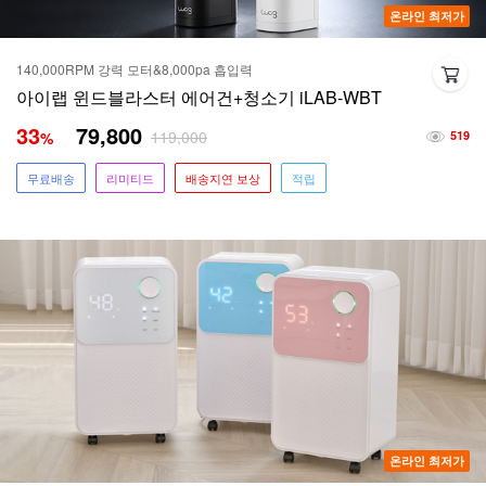
온라인 최저가
140,000RPM 강력 모터&8,000pa 흡입력
아이랩 윈드블라스터 에어건+청소기 iLAB-WBT
33
79,800
119,000
%
519
무료배송
리미티드
배송지연 보상
적립
온라인 최저가