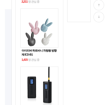
2,211
명 관심 중
아이리버 하트바니 차량용 방향
제 ICD-B1
1,415
명 관심 중