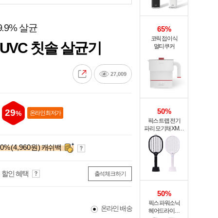
9.9% 살균
65%
코릭 접이식
 UVC 칫솔 살균기
멀티쿠커
27,009
50%
29
%
온라인 최저가
픽스 트랩 전기
파리 모기채 XMR-
301
0
%
(4,960원)
캐쉬백
 할인 혜택
출석체크하기
50%
픽스 파워소닉
온라인 배송
헤어드라이기