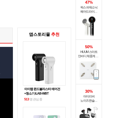
47%
픽스 파워소닉
헤어드라이기
XHS-702
앱스토리몰
추천
50%
HUUM 스마트
인바디 체중계 SB-
108B
아이랩 윈드블라스터 에어건
30%
+청소기 iLAB-WBT
아이리버
513
명 관심 중
노이즈캔슬링
블루투스
무선이어폰 ITW-
ANC4