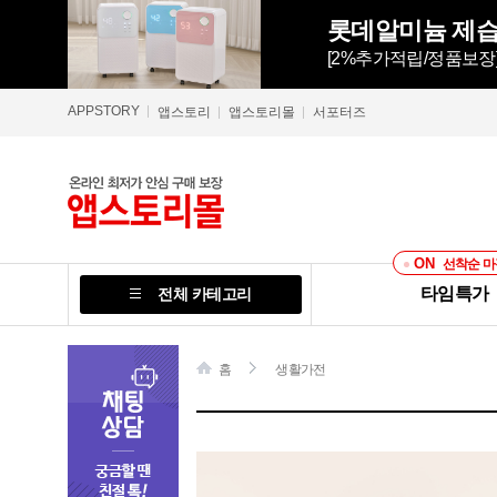
롯데알미늄 제습기
[2%추가적립/정품보장
APPSTORY
앱스토리
앱스토리몰
서포터즈
ON
선착순 마
타임특가
전체 카테고리
홈
생활가전