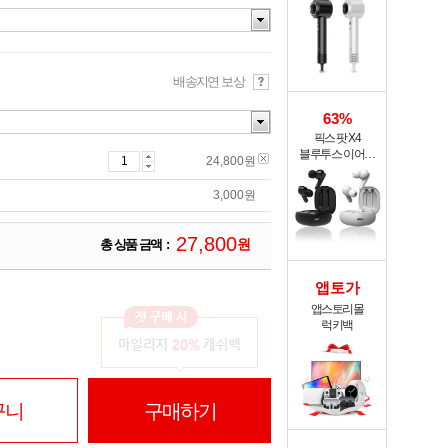
XHS-701
배송지연 보상
63%
픽스 팟 X4
블루투스 이어폰
24,800
원
XWS-303
3,000
원
2
7
,
8
0
0
원
총 상품 금액 :
앱토가
앱스토리몰
럭키백
구니
구매하기