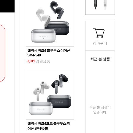
장바구니
갤럭시 버즈4 블루투스 이어폰
SM-R540
최근 본 상품
2,015
명 관심 중
최근 본 상품이
없습니다.
갤럭시 버즈4프로 블루투스 이
어폰 SM-R640