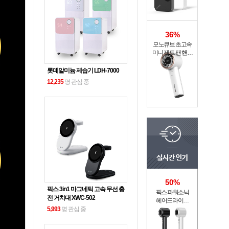
36%
모노큐브 초고속
미니 제트 팬 핸디
선풍기 TS-
25U100FAN-M
롯데알미늄 제습기 LDH-7000
12,235
명 관심 중
50%
픽스 3in1 마그네틱 고속 무선 충
픽스 파워소닉
전 거치대 XWC-502
헤어드라이기
XHS-701
5,993
명 관심 중