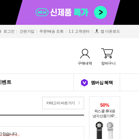
로그인
간편가입
주문/배송 조회
1:1 고객센터
앱 다운로드
구매내역
장바구니
이벤트
멤버십 혜택
카테고리 바로가기
50%
픽스 쿨 휴대용
냉각 선풍기 XPF-
502
고 있습니다.