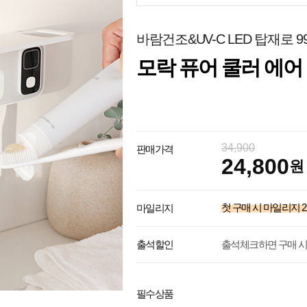
바람건조&UV-C LED 탑재로 9
모락 퓨어 쿨러 에어
34,900
판매가격
24,800
원
첫 구매 시 마일리지
2
마일리지
출석체크하면 구매 시
출석할인
필수상품