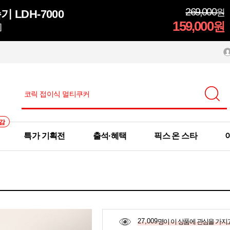
269,000
원
 LDH-7000
159,000
원
]
감
특가 기획전
출석·혜택
픽스 온 스타
27,009
명이 이 상품에 관심을 가지