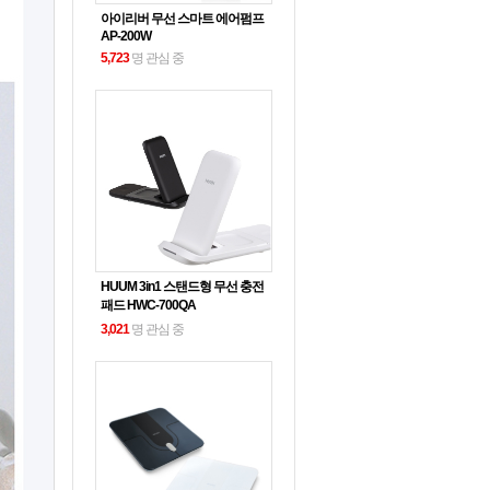
아이리버 무선 스마트 에어펌프
AP-200W
5,723
명 관심 중
HUUM 3in1 스탠드형 무선 충전
패드 HWC-700QA
3,021
명 관심 중