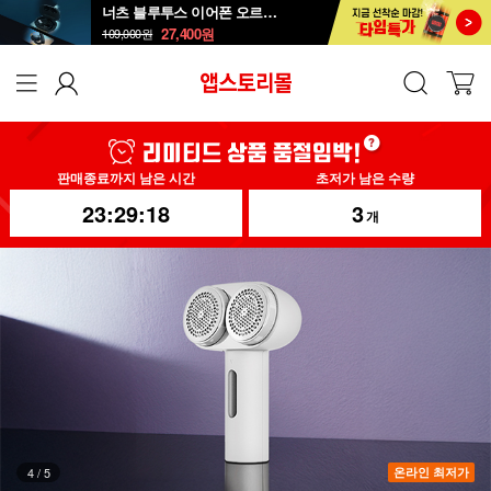
너츠 블루투스 이어폰 오르골 T90
27,400
원
109,000
원
판매종료까지 남은 시간
초저가 남은 수량
23:29:14
3
개
5
/
5
온라인 최저가