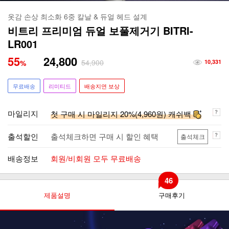
옷감 손상 최소화 6중 칼날 & 듀얼 헤드 설계
비트리 프리미엄 듀얼 보풀제거기 BITRI-
LR001
55
24,800
54,900
%
10,331
무료배송
리미티드
배송지연 보상
마일리지
첫 구매 시 마일리지 20%(4,960원) 캐쉬백
출석할인
출석체크하면 구매 시 할인 혜택
출석체크
배송정보
회원/비회원 모두 무료배송
46
제품설명
구매후기