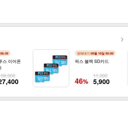
판매대기
:06:38
08월 10일 00:00
투스 이어폰
픽스 블랙 SD카드
0
109,000
11,000
46
27,400
5,900
%