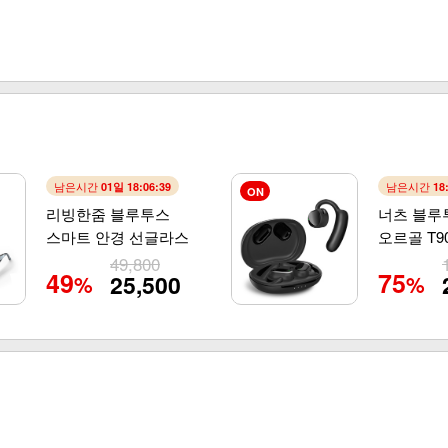
남은시간
남은시간
01일 18:06:38
18
ON
리빙한줌 블루투스
너츠 블루
스마트 안경 선글라스
오르골 T9
49,800
49
75
25,500
%
%