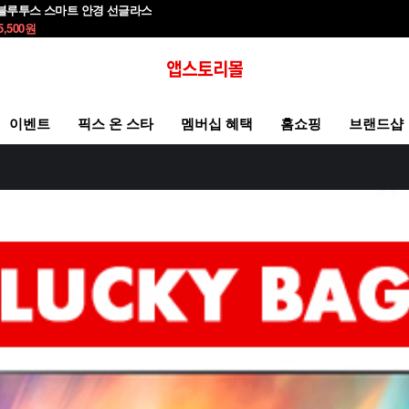
블루투스 스마트 안경 선글라스
5,500
원
이벤트
픽스 온 스타
멤버십 혜택
홈쇼핑
브랜드샵