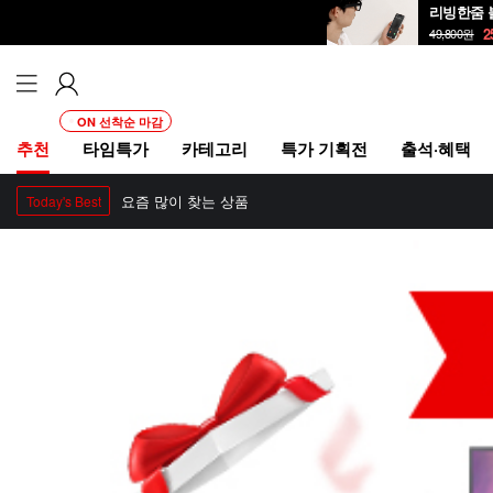
리빙한줌 
2
49,800
원
ON 선착순 마감
추천
타임특가
카테고리
특가 기획전
출석·혜택
요즘 많이 찾는 상품
Today's Best