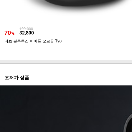
109,000
70
32,800
%
너츠 블루투스 이어폰 오르골 T90
초저가 상품