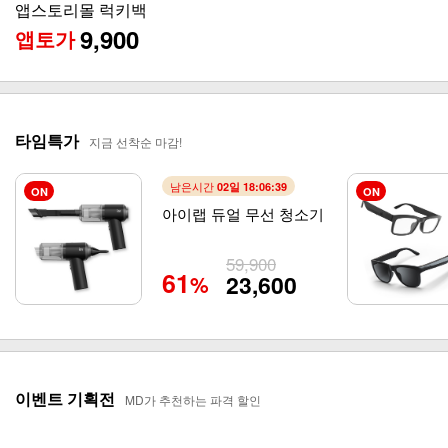
앱스토리몰 럭키백
9,900
앱토가
타임특가
지금 선착순 마감!
남은시간
02일 18:06:38
ON
ON
아이랩 듀얼 무선 청소기
59,900
61
23,600
%
이벤트 기획전
MD가 추천하는 파격 할인